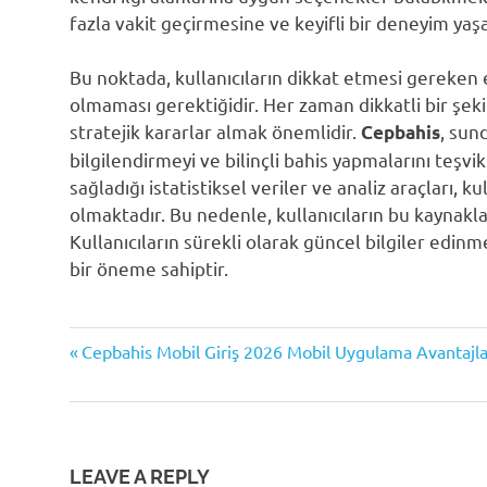
fazla vakit geçirmesine ve keyifli bir deneyim ya
Bu noktada, kullanıcıların dikkat etmesi gereken e
olmaması gerektiğidir. Her zaman dikkatli bir şek
stratejik kararlar almak önemlidir.
, sun
Cepbahis
bilgilendirmeyi ve bilinçli bahis yapmalarını teş
sağladığı istatistiksel veriler ve analiz araçları, k
olmaktadır. Bu nedenle, kullanıcıların bu kaynakl
Kullanıcıların sürekli olarak güncel bilgiler edinmes
bir öneme sahiptir.
Cepbahis
Previous
Yazı
Cepbahis Mobil Giriş 2026 Mobil Uygulama Avantajla
Kazançları
Post:
gezinmesi
Online
Bahis
Avantajları
Yüksek
LEAVE A REPLY