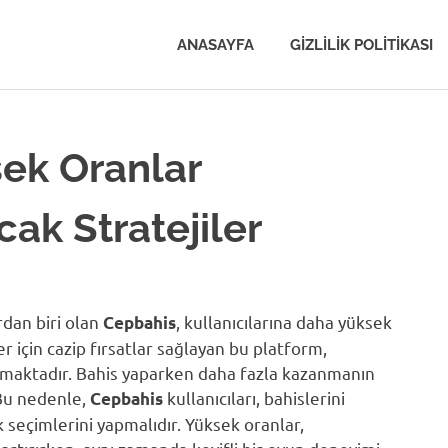
ANASAYFA
GIZLILIK POLITIKASI
ek Oranlar
cak Stratejiler
dan biri olan
, kullanıcılarına daha yüksek
Cepbahis
 için cazip fırsatlar sağlayan bu platform,
ımaktadır. Bahis yaparken daha fazla kazanmanın
 Bu nedenle,
kullanıcıları, bahislerini
Cepbahis
seçimlerini yapmalıdır. Yüksek oranlar,