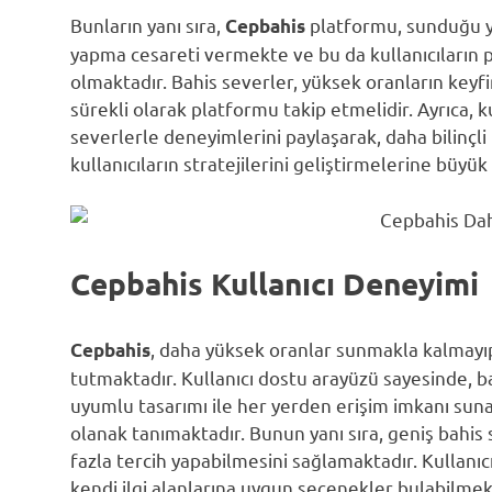
Bunların yanı sıra,
platformu, sunduğu yü
Cepbahis
yapma cesareti vermekte ve bu da kullanıcıların
olmaktadır. Bahis severler, yüksek oranların keyfi
sürekli olarak platformu takip etmelidir. Ayrıca, 
severlerle deneyimlerini paylaşarak, daha bilinçli
kullanıcıların stratejilerini geliştirmelerine büyü
Cepbahis Kullanıcı Deneyimi
, daha yüksek oranlar sunmakla kalmayıp
Cepbahis
tutmaktadır. Kullanıcı dostu arayüzü sayesinde, b
uyumlu tasarımı ile her yerden erişim imkanı sunar
olanak tanımaktadır. Bunun yanı sıra, geniş bahis 
fazla tercih yapabilmesini sağlamaktadır. Kullanıcı
kendi ilgi alanlarına uygun seçenekler bulabilmekt