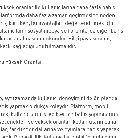
ksek oranlar ile kullanıcılarına daha fazla bahis
 platformda daha fazla zaman geçirmesine neden
ni çıkarırken, bu avantajları değerlendirmek için
kullanıcıların sosyal medya ve forumlarda diğer bahis
 kararlar alması mümkündür. Bilgi paylaşımının,
k katkı sağladığı unutulmamalıdır.
, aynı zamanda kullanıcı deneyimini de ön planda
ahis yapmak oldukça kolaydır. Platform, mobil
ak, kullanıcıların istedikleri an bahis yapmalarına
seçenekleri ve yüksek oranlar, kullanıcıların daha
lar, farklı spor dallarına ve oyunlara bahis yaparak,
edir. Bu çeşitlilik, kullanıcıların platformda daha