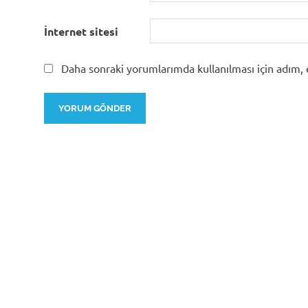
İnternet sitesi
Daha sonraki yorumlarımda kullanılması için adım, 