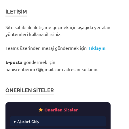
İLETIŞIM
Site sahibi ile iletişime geçmek için aşağıda yer alan
yöntemleri kullanabilirsiniz.
Teams üzerinden mesaj göndermek için
Tıklayın
E-posta
göndermek için
bahisrehberim7@gmail.com
adresini kullanın.
ÖNERILEN SITELER
Önerilen Siteler
➤ Ajaxbet Giriş