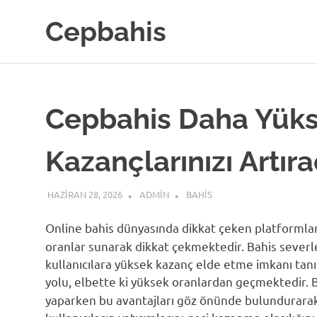
Skip
Cepbahis
to
content
Cepbahis Daha Yüks
Kazançlarınızı Artıra
HAZIRAN 28, 2026
ADMIN
BAHIS
Online bahis dünyasında dikkat çeken platformlar
oranlar sunarak dikkat çekmektedir. Bahis severler
kullanıcılara yüksek kazanç elde etme imkanı tan
yolu, elbette ki yüksek oranlardan geçmektedir.
yaparken bu avantajları göz önünde bulundurarak 