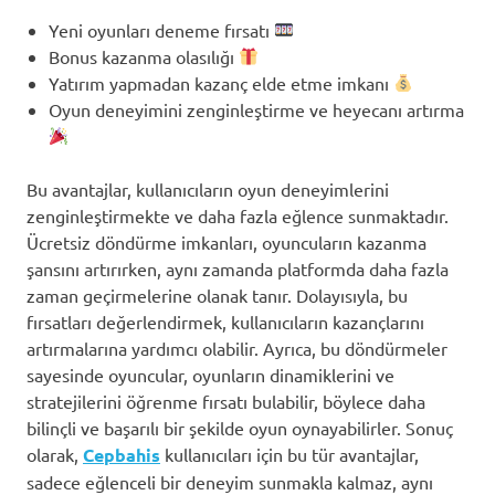
Yeni oyunları deneme fırsatı
Bonus kazanma olasılığı
Yatırım yapmadan kazanç elde etme imkanı
Oyun deneyimini zenginleştirme ve heyecanı artırma
Bu avantajlar, kullanıcıların oyun deneyimlerini
zenginleştirmekte ve daha fazla eğlence sunmaktadır.
Ücretsiz döndürme imkanları, oyuncuların kazanma
şansını artırırken, aynı zamanda platformda daha fazla
zaman geçirmelerine olanak tanır. Dolayısıyla, bu
fırsatları değerlendirmek, kullanıcıların kazançlarını
artırmalarına yardımcı olabilir. Ayrıca, bu döndürmeler
sayesinde oyuncular, oyunların dinamiklerini ve
stratejilerini öğrenme fırsatı bulabilir, böylece daha
bilinçli ve başarılı bir şekilde oyun oynayabilirler. Sonuç
olarak,
Cepbahis
kullanıcıları için bu tür avantajlar,
sadece eğlenceli bir deneyim sunmakla kalmaz, aynı