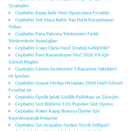
Stratejiler
Cepbahis Kayıp İade Yeni Oyunculara Fırsatlar
Cepbahis Tek Maça Bahis Yap Hızla Kazanmanın
Yolları
Cepbahis Para Yatırma Yöntemleri Farklı
Yöntemlerin Avantajları
Cepbahis Craps Oyna Nasıl Strateji Geliştirilir?
Cepbahis Para Kazandırıyor Mu? 2026 Yılı İçin
Güncel Bilgiler
Cepbahis Casino İncelemesi 5 Kazanma Taktikleri
ve İpuçları
Cepbahis Sosyal Medya Hesapları 2026 Mart Güncel
Fırsatlar ve
Cepbahis Üyelik İptali Gizlilik Politikası ve Süreçler
Cepbahis Slot Bölümü 3 En Popüler Slot Oyunu
Cepbahis Poker Kayıp Bonusu Üyeler İçin
Kaçırılmayacak İmkanlar
Cepbahis Sizi Arayalım Neden Tercih Ediliyor?