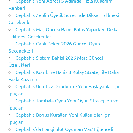
Cepbahis Yeni Adresi 5 Adımda Hızla Kullanım
Rehberi
Cepbahis Zeplin Üyelik Sürecinde Dikkat Edilmesi
Gerekenler
Cepbahis Maç Öncesi Bahis Bahis Yaparken Dikkat
Edilmesi Gerekenler
Cepbahis Canlı Poker 2026 Güncel Oyun
Seçenekleri
Cepbahis Sistem Bahisi 2026 Mart Güncel
Özellikleri
Cepbahis Kombine Bahis 3 Kolay Strateji ile Daha
Fazla Kazanın
Cepbahis Ücretsiz Döndürme Yeni Başlayanlar İçin
İpuçları
Cepbahis Tombala Oyna Yeni Oyun Stratejileri ve
İpuçları
Cepbahis Bonus Kuralları Yeni Kullanıcılar İçin
İpuçları
Cepbahis’da Hangi Slot Oyunları Var? Eğlenceli