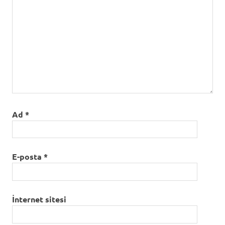
Ad
*
E-posta
*
İnternet sitesi