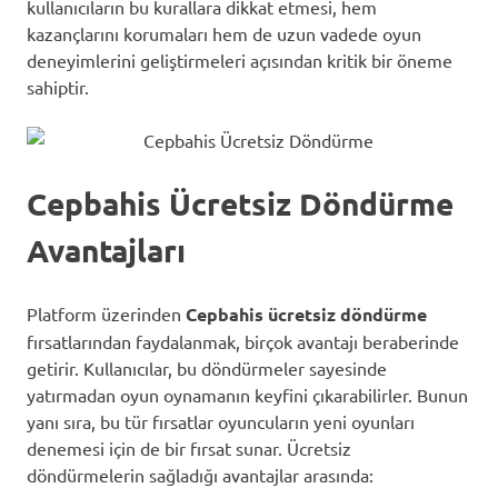
kullanıcıların bu kurallara dikkat etmesi, hem
kazançlarını korumaları hem de uzun vadede oyun
deneyimlerini geliştirmeleri açısından kritik bir öneme
sahiptir.
Cepbahis Ücretsiz Döndürme
Avantajları
Platform üzerinden
Cepbahis ücretsiz döndürme
fırsatlarından faydalanmak, birçok avantajı beraberinde
getirir. Kullanıcılar, bu döndürmeler sayesinde
yatırmadan oyun oynamanın keyfini çıkarabilirler. Bunun
yanı sıra, bu tür fırsatlar oyuncuların yeni oyunları
denemesi için de bir fırsat sunar. Ücretsiz
döndürmelerin sağladığı avantajlar arasında: