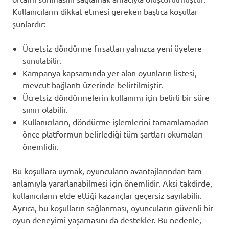
Kullanıcıların dikkat etmesi gereken başlıca koşullar
şunlardır:
Ücretsiz döndürme fırsatları yalnızca yeni üyelere
sunulabilir.
Kampanya kapsamında yer alan oyunların listesi,
mevcut bağlantı üzerinde belirtilmiştir.
Ücretsiz döndürmelerin kullanımı için belirli bir süre
sınırı olabilir.
Kullanıcıların, döndürme işlemlerini tamamlamadan
önce platformun belirlediği tüm şartları okumaları
önemlidir.
Bu koşullara uymak, oyuncuların avantajlarından tam
anlamıyla yararlanabilmesi için önemlidir. Aksi takdirde,
kullanıcıların elde ettiği kazançlar geçersiz sayılabilir.
Ayrıca, bu koşulların sağlanması, oyuncuların güvenli bir
oyun deneyimi yaşamasını da destekler. Bu nedenle,