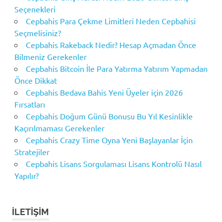
Seçenekleri
Cepbahis Para Çekme Limitleri Neden Cepbahisi
Seçmelisiniz?
Cepbahis Rakeback Nedir? Hesap Açmadan Önce
Bilmeniz Gerekenler
Cepbahis Bitcoin İle Para Yatırma Yatırım Yapmadan
Önce Dikkat
Cepbahis Bedava Bahis Yeni Üyeler için 2026
Fırsatları
Cepbahis Doğum Günü Bonusu Bu Yıl Kesinlikle
Kaçırılmaması Gerekenler
Cepbahis Crazy Time Oyna Yeni Başlayanlar İçin
Stratejiler
Cepbahis Lisans Sorgulaması Lisans Kontrolü Nasıl
Yapılır?
İLETIŞIM