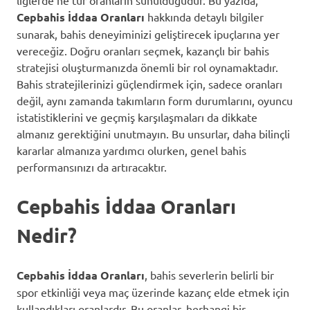
Cepbahis İddaa Oranları
hakkında detaylı bilgiler
sunarak, bahis deneyiminizi geliştirecek ipuçlarına yer
vereceğiz. Doğru oranları seçmek, kazançlı bir bahis
stratejisi oluşturmanızda önemli bir rol oynamaktadır.
Bahis stratejilerinizi güçlendirmek için, sadece oranları
değil, aynı zamanda takımların form durumlarını, oyuncu
istatistiklerini ve geçmiş karşılaşmaları da dikkate
almanız gerektiğini unutmayın. Bu unsurlar, daha bilinçli
kararlar almanıza yardımcı olurken, genel bahis
performansınızı da artıracaktır.
Cepbahis İddaa Oranları
Nedir?
Cepbahis İddaa Oranları
, bahis severlerin belirli bir
spor etkinliği veya maç üzerinde kazanç elde etmek için
kullandıkları oranlardır. Bu oranlar, herhangi bir