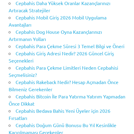
Cepbahis Daha Yüksek Oranlar Kazançlarınızı
Artıracak Stratejiler
Cepbahis Mobil Giriş 2026 Mobil Uygulama
Avantajları
Cepbahis Dog House Oyna Kazançlarınızı
Artırmanın Yolları
Cepbahis Para Çekme Süresi 3 Temel Bilgi ve Öneri
Cepbahis Giriş Adresi Nedir? 2026 Güncel Giriş
Seçenekleri
Cepbahis Para Çekme Limitleri Neden Cepbahisi
Seçmelisiniz?
Cepbahis Rakeback Nedir? Hesap Açmadan Önce
Bilmeniz Gerekenler
Cepbahis Bitcoin İle Para Yatırma Yatırım Yapmadan
Önce Dikkat
Cepbahis Bedava Bahis Yeni Üyeler için 2026
Fırsatları
Cepbahis Doğum Günü Bonusu Bu Yıl Kesinlikle
Kaçırılmaması Gerekenler