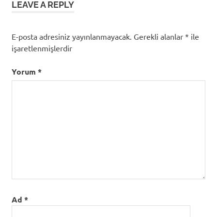
Bahisleri
LEAVE A REPLY
E-posta adresiniz yayınlanmayacak.
Gerekli alanlar
*
ile
işaretlenmişlerdir
Yorum
*
Ad
*