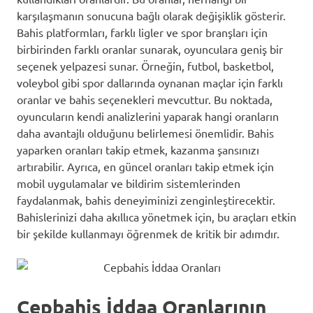
karşılaşmanın sonucuna bağlı olarak değişiklik gösterir.
Bahis platformları, farklı ligler ve spor branşları için
birbirinden farklı oranlar sunarak, oyunculara geniş bir
seçenek yelpazesi sunar. Örneğin, futbol, basketbol,
voleybol gibi spor dallarında oynanan maçlar için farklı
oranlar ve bahis seçenekleri mevcuttur. Bu noktada,
oyuncuların kendi analizlerini yaparak hangi oranların
daha avantajlı olduğunu belirlemesi önemlidir. Bahis
yaparken oranları takip etmek, kazanma şansınızı
artırabilir. Ayrıca, en güncel oranları takip etmek için
mobil uygulamalar ve bildirim sistemlerinden
faydalanmak, bahis deneyiminizi zenginleştirecektir.
Bahislerinizi daha akıllıca yönetmek için, bu araçları etkin
bir şekilde kullanmayı öğrenmek de kritik bir adımdır.
Cepbahis İddaa Oranlarının