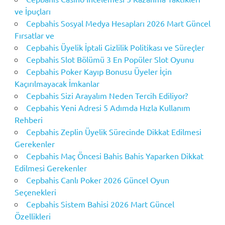
ve İpuçları
Cepbahis Sosyal Medya Hesapları 2026 Mart Güncel
Fırsatlar ve
Cepbahis Üyelik İptali Gizlilik Politikası ve Süreçler
Cepbahis Slot Bölümü 3 En Popüler Slot Oyunu
Cepbahis Poker Kayıp Bonusu Üyeler İçin
Kaçırılmayacak İmkanlar
Cepbahis Sizi Arayalım Neden Tercih Ediliyor?
Cepbahis Yeni Adresi 5 Adımda Hızla Kullanım
Rehberi
Cepbahis Zeplin Üyelik Sürecinde Dikkat Edilmesi
Gerekenler
Cepbahis Maç Öncesi Bahis Bahis Yaparken Dikkat
Edilmesi Gerekenler
Cepbahis Canlı Poker 2026 Güncel Oyun
Seçenekleri
Cepbahis Sistem Bahisi 2026 Mart Güncel
Özellikleri