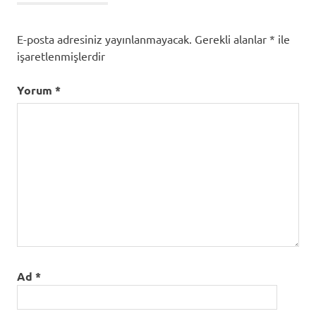
E-posta adresiniz yayınlanmayacak.
Gerekli alanlar
*
ile
işaretlenmişlerdir
Yorum
*
Ad
*