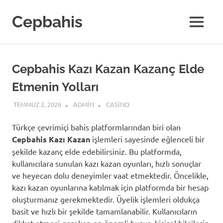
Skip
to
Cepbahis
MENU
content
Cepbahis Kazı Kazan Kazanç Elde
Etmenin Yolları
TEMMUZ 2, 2026
ADMIN
CASINO
Türkçe çevrimiçi bahis platformlarından biri olan
Cepbahis Kazı Kazan
işlemleri sayesinde eğlenceli bir
şekilde kazanç elde edebilirsiniz. Bu platformda,
kullanıcılara sunulan kazı kazan oyunları, hızlı sonuçlar
ve heyecan dolu deneyimler vaat etmektedir. Öncelikle,
kazı kazan oyunlarına katılmak için platformda bir hesap
oluşturmanız gerekmektedir. Üyelik işlemleri oldukça
basit ve hızlı bir şekilde tamamlanabilir. Kullanıcıların
dikkat etmesi gereken en önemli husus, kişisel bilgilerin