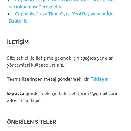
Kaçırılmaması Gerekenler
Cepbahis Crazy Time Oyna Yeni Başlayanlar İçin
Stratejiler
İLETIŞIM
Site sahibi ile iletişime geçmek için aşağıda yer alan
yöntemleri kullanabilirsiniz.
Teams üzerinden mesaj göndermek için
Tıklayın
E-posta
göndermek için
bahisrehberim7@gmail.com
adresini kullanın.
ÖNERILEN SITELER