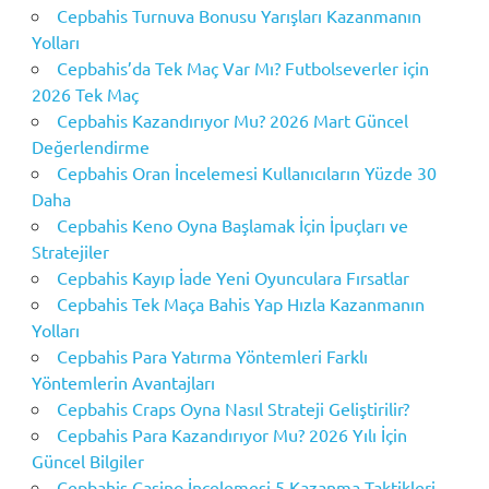
Cepbahis Turnuva Bonusu Yarışları Kazanmanın
Yolları
Cepbahis’da Tek Maç Var Mı? Futbolseverler için
2026 Tek Maç
Cepbahis Kazandırıyor Mu? 2026 Mart Güncel
Değerlendirme
Cepbahis Oran İncelemesi Kullanıcıların Yüzde 30
Daha
Cepbahis Keno Oyna Başlamak İçin İpuçları ve
Stratejiler
Cepbahis Kayıp İade Yeni Oyunculara Fırsatlar
Cepbahis Tek Maça Bahis Yap Hızla Kazanmanın
Yolları
Cepbahis Para Yatırma Yöntemleri Farklı
Yöntemlerin Avantajları
Cepbahis Craps Oyna Nasıl Strateji Geliştirilir?
Cepbahis Para Kazandırıyor Mu? 2026 Yılı İçin
Güncel Bilgiler
Cepbahis Casino İncelemesi 5 Kazanma Taktikleri