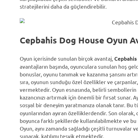
stratejilerini daha da güçlendirebilir.
Cepbahis Dog House Oyun Av
Oyun içerisinde sunulan birçok avantaj,
Cepbahis
avantajların başında, oyunculara sunulan hoş geld
bonuslar, oyunu tanımak ve kazanma şansını artır
sıra, oyunun sunduğu özel özellikler ve çarpanla
vermektedir. Oyun esnasında, belirli sembolleri
kazancınızı artırmak için önemli bir fırsat sunar. 
sosyal bir deneyim yaratmanıza olanak tanır. Bu t
oyunlarından ayıran özelliklerdendir. Son olarak, 
boyunca farklı şekillerde kullanılabilmekte ve b
Oyun, aynı zamanda sağladığı çeşitli turnuvalar ve
sunarak, katılımı teşvik etmektedir.