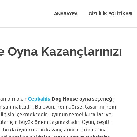
ANASAYFA
GIZLILIK POLITIKASI
 Oyna Kazançlarınızı
an biri olan
seçeneği,
Cepbahis
Dog House oyna
m sunmaktadır. Bu oyun, hem görsel tasarımı hem
n ilgisini çekmektedir. Oyunun temel kuralları ve
ular için büyük önem taşımaktadır. Oyun, çeşitli
a, bu da oyuncuların kazançlarını artırmalarına
esi gereken noktalar, kazançlarınızı maksimize