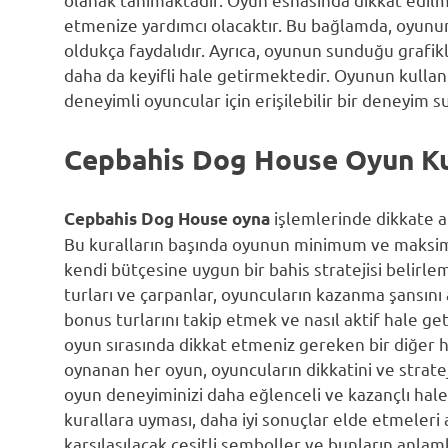
etmenize yardımcı olacaktır. Bu bağlamda, oyunun
oldukça faydalıdır. Ayrıca, oyunun sunduğu grafik
daha da keyifli hale getirmektedir. Oyunun kulla
deneyimli oyuncular için erişilebilir bir deneyim 
Cepbahis Dog House Oyun Ku
işlemlerinde dikkate a
Cepbahis Dog House oyna
Bu kuralların başında oyunun minimum ve maksim
kendi bütçesine uygun bir bahis stratejisi belir
turları ve çarpanlar, oyuncuların kazanma şansını 
bonus turlarını takip etmek ve nasıl aktif hale ge
oyun sırasında dikkat etmeniz gereken bir diğer hus
oynanan her oyun, oyuncuların dikkatini ve strate
oyun deneyiminizi daha eğlenceli ve kazançlı hale
kurallara uyması, daha iyi sonuçlar elde etmeleri 
karşılaşılacak çeşitli semboller ve bunların anlam