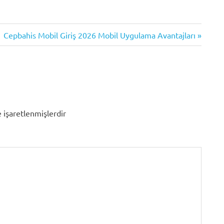
Next
Cepbahis Mobil Giriş 2026 Mobil Uygulama Avantajları
Post:
e işaretlenmişlerdir