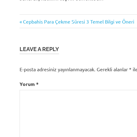
Bonus
Previous
Yazı
Cepbahis Para Çekme Süresi 3 Temel Bilgi ve Öneri
Fırsatları
Post:
gezinmesi
Çevrimiçi
Bahis
LEAVE A REPLY
Oyun
stratejileri
E-posta adresiniz yayınlanmayacak.
Gerekli alanlar
*
il
Yorum
*