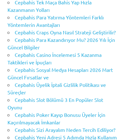
Cepbahis Tek Maça Bahis Yap Hızla
Kazanmanın Yolları
Cepbahis Para Yatırma Yöntemleri Farklı
Yöntemlerin Avantajları
Cepbahis Craps Oyna Nasıl Strateji Geliştirilir?
Cepbahis Para Kazandırıyor Mu? 2026 Yılı İçin
Güncel Bilgiler
Cepbahis Casino İncelemesi 5 Kazanma
Taktikleri ve İpuçları
Cepbahis Sosyal Medya Hesapları 2026 Mart
Güncel Fırsatlar ve
Cepbahis Üyelik İptali Gizlilik Politikası ve
Süreçler
Cepbahis Slot Bölümü 3 En Popüler Slot
Oyunu
Cepbahis Poker Kayıp Bonusu Üyeler İçin
Kaçırılmayacak İmkanlar
Cepbahis Sizi Arayalım Neden Tercih Ediliyor?
Cepbahis Yeni Adresi 5 Adımda Hızla Kullanım