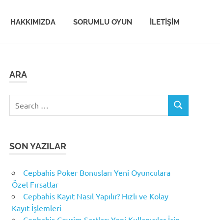
HAKKIMIZDA
SORUMLU OYUN
İLETIŞIM
ARA
Search
SEARCH
for:
SON YAZILAR
Cepbahis Poker Bonusları Yeni Oyunculara
Özel Fırsatlar
Cepbahis Kayıt Nasıl Yapılır? Hızlı ve Kolay
Kayıt İşlemleri
Cepbahis Çevrim Şartları Yeni Kullanıcılar İçin