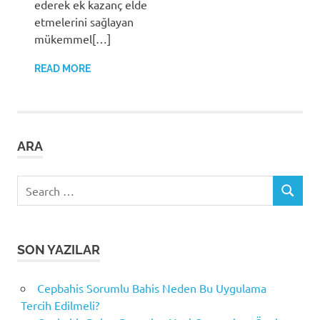
ederek ek kazanç elde
etmelerini sağlayan
mükemmel[…]
READ MORE
ARA
Search
SEARCH
for:
SON YAZILAR
Cepbahis Sorumlu Bahis Neden Bu Uygulama
Tercih Edilmeli?