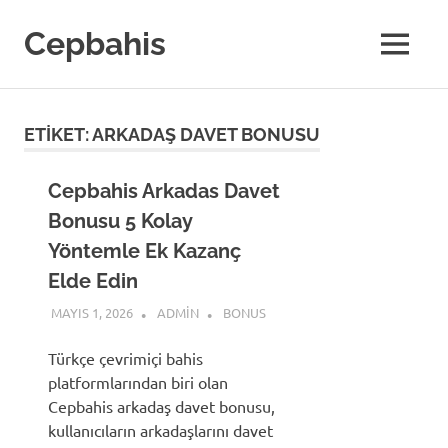
Skip
to
Cepbahis
MENU
content
ETIKET:
ARKADAŞ DAVET BONUSU
Cepbahis Arkadas Davet
Bonusu 5 Kolay
Yöntemle Ek Kazanç
Elde Edin
MAYIS 1, 2026
ADMIN
BONUS
Türkçe çevrimiçi bahis
platformlarından biri olan
Cepbahis arkadaş davet bonusu,
kullanıcıların arkadaşlarını davet