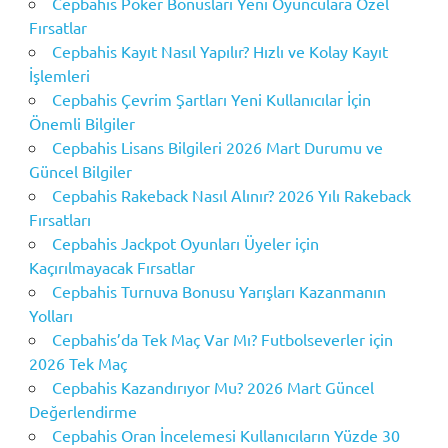
Cepbahis Poker Bonusları Yeni Oyunculara Özel
Fırsatlar
Cepbahis Kayıt Nasıl Yapılır? Hızlı ve Kolay Kayıt
İşlemleri
Cepbahis Çevrim Şartları Yeni Kullanıcılar İçin
Önemli Bilgiler
Cepbahis Lisans Bilgileri 2026 Mart Durumu ve
Güncel Bilgiler
Cepbahis Rakeback Nasıl Alınır? 2026 Yılı Rakeback
Fırsatları
Cepbahis Jackpot Oyunları Üyeler için
Kaçırılmayacak Fırsatlar
Cepbahis Turnuva Bonusu Yarışları Kazanmanın
Yolları
Cepbahis’da Tek Maç Var Mı? Futbolseverler için
2026 Tek Maç
Cepbahis Kazandırıyor Mu? 2026 Mart Güncel
Değerlendirme
Cepbahis Oran İncelemesi Kullanıcıların Yüzde 30