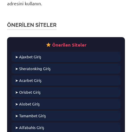
adresini kullanın.
ÖNERILEN SITELER
Önerilen Siteler
➤ Ajaxbet Giriş
➤ Sheratonking Giriş
➤ Acarbet Giriş
➤ Orisbet Giriş
➤ Alobet Giriş
➤ Tamambet Giriş
➤ Alfabahis Giriş