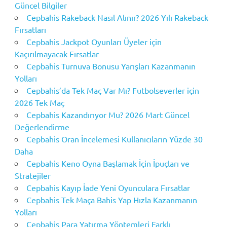
Güncel Bilgiler
Cepbahis Rakeback Nasıl Alınır? 2026 Yılı Rakeback
Fırsatları
Cepbahis Jackpot Oyunları Üyeler için
Kaçırılmayacak Fırsatlar
Cepbahis Turnuva Bonusu Yarışları Kazanmanın
Yolları
Cepbahis’da Tek Maç Var Mı? Futbolseverler için
2026 Tek Maç
Cepbahis Kazandırıyor Mu? 2026 Mart Güncel
Değerlendirme
Cepbahis Oran İncelemesi Kullanıcıların Yüzde 30
Daha
Cepbahis Keno Oyna Başlamak İçin İpuçları ve
Stratejiler
Cepbahis Kayıp İade Yeni Oyunculara Fırsatlar
Cepbahis Tek Maça Bahis Yap Hızla Kazanmanın
Yolları
Cepbahis Para Yatırma Yöntemleri Farklı