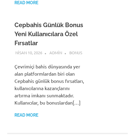
READ MORE
Cepbahis Günlük Bonus
Yeni Kullanıcılara Özel
Fırsatlar
NISAN 10, 2026
ADMIN
BONUS
Çevrimiçi bahis dünyasında yer
alan platformlardan biri olan
Cepbahis günlük bonus fırsatları,
kullanıcılarına kazançlarını
artırma imkanı sunmaktadır.
Kullanıcılar, bu bonuslardan[…]
READ MORE