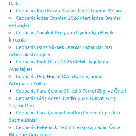
Dalları
Cepbahis Kazı Kazan Kazanç Elde Etmenin Yolları
Cepbahis İddaa Oranları 2026 Mart İddaa Oranları
ve İpuçları
Cepbahis Sadakat Programı Üyeler İçin Büyük
İmkanlar
Cepbahis Daha Yüksek Oranlar Kazançlarınızı
Artıracak Stratejiler
Cepbahis Mobil Giriş 2026 Mobil Uygulama
Avantajları
Cepbahis Dog House Oyna Kazançlarınızı
Artırmanın Yolları
Cepbahis Para Çekme Süresi 3 Temel Bilgi ve Öneri
Cepbahis Giriş Adresi Nedir? 2026 Güncel Giriş
Seçenekleri
Cepbahis Para Çekme Limitleri Neden Cepbahisi
Seçmelisiniz?
Cepbahis Rakeback Nedir? Hesap Açmadan Önce
Bilmeniz Gerekenler