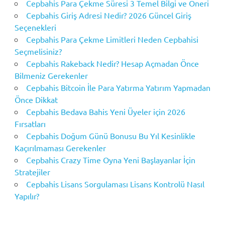
Cepbahis Para Çekme Süresi 3 Temel Bilgi ve Öneri
Cepbahis Giriş Adresi Nedir? 2026 Güncel Giriş
Seçenekleri
Cepbahis Para Çekme Limitleri Neden Cepbahisi
Seçmelisiniz?
Cepbahis Rakeback Nedir? Hesap Açmadan Önce
Bilmeniz Gerekenler
Cepbahis Bitcoin İle Para Yatırma Yatırım Yapmadan
Önce Dikkat
Cepbahis Bedava Bahis Yeni Üyeler için 2026
Fırsatları
Cepbahis Doğum Günü Bonusu Bu Yıl Kesinlikle
Kaçırılmaması Gerekenler
Cepbahis Crazy Time Oyna Yeni Başlayanlar İçin
Stratejiler
Cepbahis Lisans Sorgulaması Lisans Kontrolü Nasıl
Yapılır?