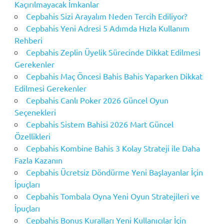
Kaçırılmayacak İmkanlar
Cepbahis Sizi Arayalım Neden Tercih Ediliyor?
Cepbahis Yeni Adresi 5 Adımda Hızla Kullanım
Rehberi
Cepbahis Zeplin Üyelik Sürecinde Dikkat Edilmesi
Gerekenler
Cepbahis Maç Öncesi Bahis Bahis Yaparken Dikkat
Edilmesi Gerekenler
Cepbahis Canlı Poker 2026 Güncel Oyun
Seçenekleri
Cepbahis Sistem Bahisi 2026 Mart Güncel
Özellikleri
Cepbahis Kombine Bahis 3 Kolay Strateji ile Daha
Fazla Kazanın
Cepbahis Ücretsiz Döndürme Yeni Başlayanlar İçin
İpuçları
Cepbahis Tombala Oyna Yeni Oyun Stratejileri ve
İpuçları
Cepbahis Bonus Kuralları Yeni Kullanıcılar İçin