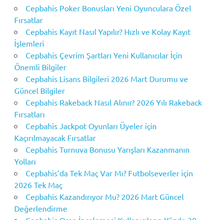
Cepbahis Poker Bonusları Yeni Oyunculara Özel
Fırsatlar
Cepbahis Kayıt Nasıl Yapılır? Hızlı ve Kolay Kayıt
İşlemleri
Cepbahis Çevrim Şartları Yeni Kullanıcılar İçin
Önemli Bilgiler
Cepbahis Lisans Bilgileri 2026 Mart Durumu ve
Güncel Bilgiler
Cepbahis Rakeback Nasıl Alınır? 2026 Yılı Rakeback
Fırsatları
Cepbahis Jackpot Oyunları Üyeler için
Kaçırılmayacak Fırsatlar
Cepbahis Turnuva Bonusu Yarışları Kazanmanın
Yolları
Cepbahis’da Tek Maç Var Mı? Futbolseverler için
2026 Tek Maç
Cepbahis Kazandırıyor Mu? 2026 Mart Güncel
Değerlendirme