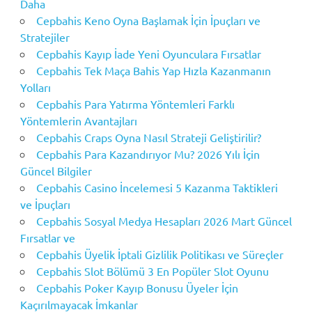
Daha
Cepbahis Keno Oyna Başlamak İçin İpuçları ve
Stratejiler
Cepbahis Kayıp İade Yeni Oyunculara Fırsatlar
Cepbahis Tek Maça Bahis Yap Hızla Kazanmanın
Yolları
Cepbahis Para Yatırma Yöntemleri Farklı
Yöntemlerin Avantajları
Cepbahis Craps Oyna Nasıl Strateji Geliştirilir?
Cepbahis Para Kazandırıyor Mu? 2026 Yılı İçin
Güncel Bilgiler
Cepbahis Casino İncelemesi 5 Kazanma Taktikleri
ve İpuçları
Cepbahis Sosyal Medya Hesapları 2026 Mart Güncel
Fırsatlar ve
Cepbahis Üyelik İptali Gizlilik Politikası ve Süreçler
Cepbahis Slot Bölümü 3 En Popüler Slot Oyunu
Cepbahis Poker Kayıp Bonusu Üyeler İçin
Kaçırılmayacak İmkanlar