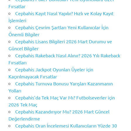
Fırsatlar
Cepbahis Kayıt Nasıl Yapılır? Hızlı ve Kolay Kayıt
İşlemleri
Cepbahis Çevrim Şartları Yeni Kullanıcılar İçin
Önemli Bilgiler
Cepbahis Lisans Bilgileri 2026 Mart Durumu ve
Güncel Bilgiler
Cepbahis Rakeback Nasıl Alınır? 2026 Yılı Rakeback
Fırsatları
Cepbahis Jackpot Oyunları Üyeler için
Kaçırılmayacak Fırsatlar
Cepbahis Turnuva Bonusu Yarışları Kazanmanın
Yolları
Cepbahis’da Tek Maç Var Mı? Futbolseverler için
2026 Tek Maç
Cepbahis Kazandırıyor Mu? 2026 Mart Güncel
Değerlendirme
Cepbahis Oran İncelemesi Kullanıcıların Yüzde 30