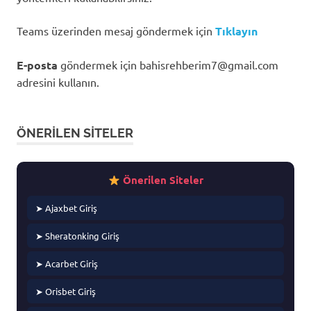
Teams üzerinden mesaj göndermek için
Tıklayın
E-posta
göndermek için
bahisrehberim7@gmail.com
adresini kullanın.
ÖNERILEN SITELER
Önerilen Siteler
➤ Ajaxbet Giriş
➤ Sheratonking Giriş
➤ Acarbet Giriş
➤ Orisbet Giriş