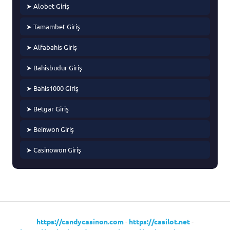
➤ Alobet Giriş
➤ Tamambet Giriş
➤ Alfabahis Giriş
➤ Bahisbudur Giriş
➤ Bahis1000 Giriş
➤ Betgar Giriş
➤ Beinwon Giriş
➤ Casinowon Giriş
https://candycasinon.com
-
https://casilot.net
-