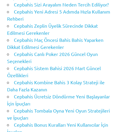
Cepbahis Sizi Arayalım Neden Tercih Ediliyor?
Cepbahis Yeni Adresi 5 Adımda Hızla Kullanım
Rehberi
Cepbahis Zeplin Üyelik Sürecinde Dikkat
Edilmesi Gerekenler
Cepbahis Maç Öncesi Bahis Bahis Yaparken
Dikkat Edilmesi Gerekenler
Cepbahis Canlı Poker 2026 Güncel Oyun
Seçenekleri
Cepbahis Sistem Bahisi 2026 Mart Güncel
Özellikleri
Cepbahis Kombine Bahis 3 Kolay Strateji ile
Daha Fazla Kazanın
Cepbahis Ücretsiz Döndürme Yeni Başlayanlar
İçin İpuçları
Cepbahis Tombala Oyna Yeni Oyun Stratejileri
ve İpuçları
Cepbahis Bonus Kuralları Yeni Kullanıcılar İçin
İpuçları