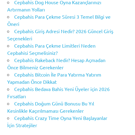
Cepbahis Dog House Oyna Kazançlarınızı
Artırmanın Yolları
Cepbahis Para Çekme Süresi 3 Temel Bilgi ve
Öneri
Cepbahis Giriş Adresi Nedir? 2026 Güncel Giriş
Seçenekleri
Cepbahis Para Çekme Limitleri Neden
Cepbahisi Seçmelisiniz?
Cepbahis Rakeback Nedir? Hesap Açmadan
Önce Bilmeniz Gerekenler
Cepbahis Bitcoin İle Para Yatırma Yatırım
Yapmadan Önce Dikkat
Cepbahis Bedava Bahis Yeni Üyeler için 2026
Fırsatları
Cepbahis Doğum Günü Bonusu Bu Yıl
Kesinlikle Kaçırılmaması Gerekenler
Cepbahis Crazy Time Oyna Yeni Başlayanlar
İçin Stratejiler