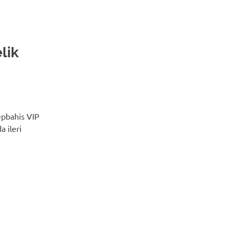
lik
epbahis VIP
a ileri