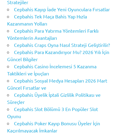
Stratejiler
Cepbahis Kayıp İade Yeni Oyunculara Fırsatlar
Cepbahis Tek Maça Bahis Yap Hızla
Kazanmanın Yolları
Cepbahis Para Yatırma Yöntemleri Farklı
Yöntemlerin Avantajları
Cepbahis Craps Oyna Nasıl Strateji Geliştirilir?
Cepbahis Para Kazandırıyor Mu? 2026 Yılı İçin
Güncel Bilgiler
Cepbahis Casino İncelemesi 5 Kazanma
Taktikleri ve İpuçları
Cepbahis Sosyal Medya Hesapları 2026 Mart
Güncel Fırsatlar ve
Cepbahis Üyelik İptali Gizlilik Politikası ve
Süreçler
Cepbahis Slot Bölümü 3 En Popüler Slot
Oyunu
Cepbahis Poker Kayıp Bonusu Üyeler İçin
Kaçırılmayacak İmkanlar