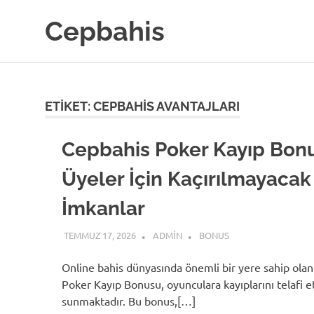
Skip
Cepbahis
to
content
ETIKET:
CEPBAHIS AVANTAJLARI
Cepbahis Poker Kayıp Bon
Üyeler İçin Kaçırılmayacak
İmkanlar
TEMMUZ 17, 2026
ADMIN
BONUS
Online bahis dünyasında önemli bir yere sahip ola
Poker Kayıp Bonusu, oyunculara kayıplarını telafi e
sunmaktadır. Bu bonus,[…]