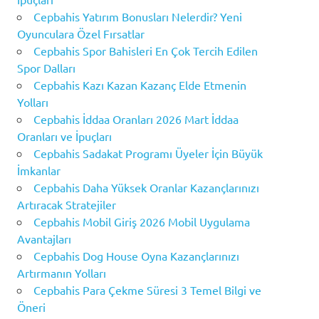
Cepbahis Yatırım Bonusları Nelerdir? Yeni
Oyunculara Özel Fırsatlar
Cepbahis Spor Bahisleri En Çok Tercih Edilen
Spor Dalları
Cepbahis Kazı Kazan Kazanç Elde Etmenin
Yolları
Cepbahis İddaa Oranları 2026 Mart İddaa
Oranları ve İpuçları
Cepbahis Sadakat Programı Üyeler İçin Büyük
İmkanlar
Cepbahis Daha Yüksek Oranlar Kazançlarınızı
Artıracak Stratejiler
Cepbahis Mobil Giriş 2026 Mobil Uygulama
Avantajları
Cepbahis Dog House Oyna Kazançlarınızı
Artırmanın Yolları
Cepbahis Para Çekme Süresi 3 Temel Bilgi ve
Öneri