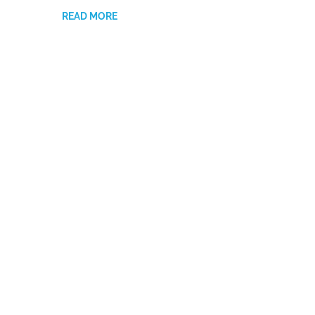
READ MORE