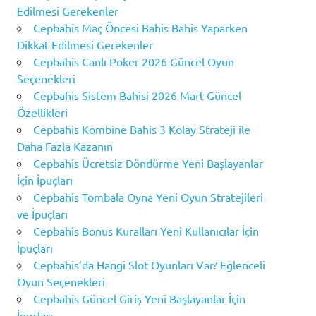
Edilmesi Gerekenler
Cepbahis Maç Öncesi Bahis Bahis Yaparken
Dikkat Edilmesi Gerekenler
Cepbahis Canlı Poker 2026 Güncel Oyun
Seçenekleri
Cepbahis Sistem Bahisi 2026 Mart Güncel
Özellikleri
Cepbahis Kombine Bahis 3 Kolay Strateji ile
Daha Fazla Kazanın
Cepbahis Ücretsiz Döndürme Yeni Başlayanlar
İçin İpuçları
Cepbahis Tombala Oyna Yeni Oyun Stratejileri
ve İpuçları
Cepbahis Bonus Kuralları Yeni Kullanıcılar İçin
İpuçları
Cepbahis’da Hangi Slot Oyunları Var? Eğlenceli
Oyun Seçenekleri
Cepbahis Güncel Giriş Yeni Başlayanlar İçin
İpuçları