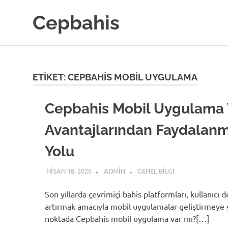
Skip
Cepbahis
to
content
ETIKET:
CEPBAHIS MOBIL UYGULAMA
Cepbahis Mobil Uygulama 
Avantajlarından Faydalan
Yolu
NISAN 18, 2026
ADMIN
GENEL BILGI
Son yıllarda çevrimiçi bahis platformları, kullanıcı 
artırmak amacıyla mobil uygulamalar geliştirmeye 
noktada Cepbahis mobil uygulama var mı?[…]