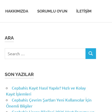
HAKKIMIZDA
SORUMLU OYUN
İLETIŞIM
ARA
Search
SEARCH
for:
SON YAZILAR
Cepbahis Kayıt Nasıl Yapılır? Hızlı ve Kolay
Kayıt İşlemleri
Cepbahis Çevrim Şartları Yeni Kullanıcılar İçin
Önemli Bilgiler
Cepbahis Lisans Bilgileri 2026 Mart Durumu ve