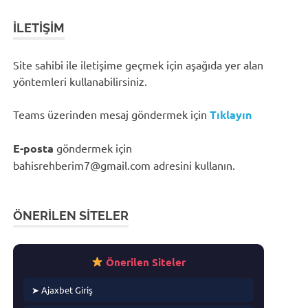
İLETIŞIM
Site sahibi ile iletişime geçmek için aşağıda yer alan
yöntemleri kullanabilirsiniz.
Teams üzerinden mesaj göndermek için
Tıklayın
E-posta
göndermek için
bahisrehberim7@gmail.com
adresini kullanın.
ÖNERILEN SITELER
Önerilen Siteler
➤ Ajaxbet Giriş