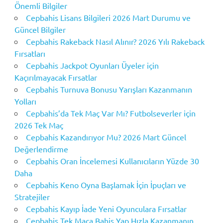
Önemli Bilgiler
Cepbahis Lisans Bilgileri 2026 Mart Durumu ve
Güncel Bilgiler
Cepbahis Rakeback Nasıl Alınır? 2026 Yılı Rakeback
Fırsatları
Cepbahis Jackpot Oyunları Üyeler için
Kaçırılmayacak Fırsatlar
Cepbahis Turnuva Bonusu Yarışları Kazanmanın
Yolları
Cepbahis’da Tek Maç Var Mı? Futbolseverler için
2026 Tek Maç
Cepbahis Kazandırıyor Mu? 2026 Mart Güncel
Değerlendirme
Cepbahis Oran İncelemesi Kullanıcıların Yüzde 30
Daha
Cepbahis Keno Oyna Başlamak İçin İpuçları ve
Stratejiler
Cepbahis Kayıp İade Yeni Oyunculara Fırsatlar
Cepbahis Tek Maça Bahis Yap Hızla Kazanmanın