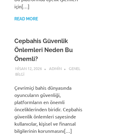
için[…]
READ MORE
Cepbahis Güvenlik
Önlemleri Neden Bu
Önemli?
NISAN 12, 2026
ADMIN
GENEL
BILGI
Çevrimiçi bahis dünyasında
oyuncuların güvenliği,
platformların en önemli
önceliklerinden biridir. Cepbahis
güvenlik önlemleri sayesinde
kullanıcılar, kişisel ve finansal
bilgilerinin korunmasını[…]