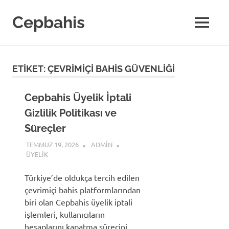
Skip
to
Cepbahis
MENU
content
ETIKET:
ÇEVRIMIÇI BAHIS GÜVENLIĞI
Cepbahis Üyelik İptali
Gizlilik Politikası ve
Süreçler
TEMMUZ 19, 2026
ADMIN
ÜYELIK
Türkiye’de oldukça tercih edilen
çevrimiçi bahis platformlarından
biri olan Cepbahis üyelik iptali
işlemleri, kullanıcıların
hesaplarını kapatma sürecini