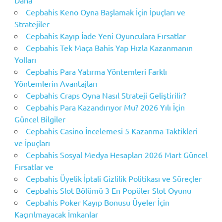
Daha
Cepbahis Keno Oyna Başlamak İçin İpuçları ve
Stratejiler
Cepbahis Kayıp İade Yeni Oyunculara Fırsatlar
Cepbahis Tek Maça Bahis Yap Hızla Kazanmanın
Yolları
Cepbahis Para Yatırma Yöntemleri Farklı
Yöntemlerin Avantajları
Cepbahis Craps Oyna Nasıl Strateji Geliştirilir?
Cepbahis Para Kazandırıyor Mu? 2026 Yılı İçin
Güncel Bilgiler
Cepbahis Casino İncelemesi 5 Kazanma Taktikleri
ve İpuçları
Cepbahis Sosyal Medya Hesapları 2026 Mart Güncel
Fırsatlar ve
Cepbahis Üyelik İptali Gizlilik Politikası ve Süreçler
Cepbahis Slot Bölümü 3 En Popüler Slot Oyunu
Cepbahis Poker Kayıp Bonusu Üyeler İçin
Kaçırılmayacak İmkanlar