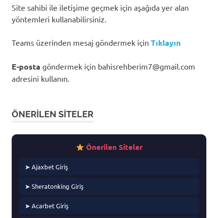
Site sahibi ile iletişime geçmek için aşağıda yer alan
yöntemleri kullanabilirsiniz.
Teams üzerinden mesaj göndermek için
Tıklayın
E-posta
göndermek için
bahisrehberim7@gmail.com
adresini kullanın.
ÖNERILEN SITELER
Önerilen Siteler
➤ Ajaxbet Giriş
➤ Sheratonking Giriş
➤ Acarbet Giriş