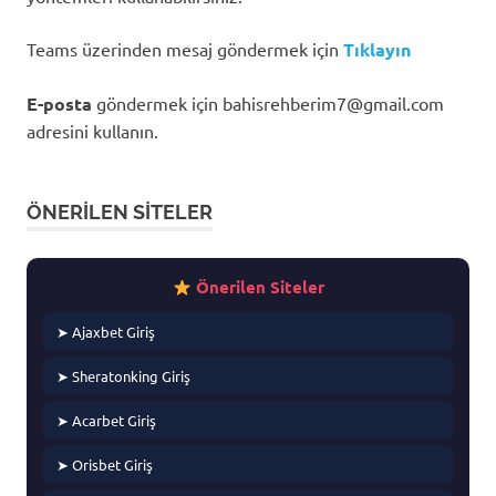
Teams üzerinden mesaj göndermek için
Tıklayın
E-posta
göndermek için
bahisrehberim7@gmail.com
adresini kullanın.
ÖNERILEN SITELER
Önerilen Siteler
➤ Ajaxbet Giriş
➤ Sheratonking Giriş
➤ Acarbet Giriş
➤ Orisbet Giriş