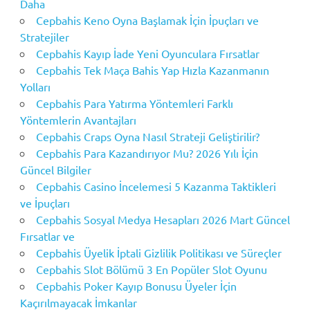
Daha
Cepbahis Keno Oyna Başlamak İçin İpuçları ve
Stratejiler
Cepbahis Kayıp İade Yeni Oyunculara Fırsatlar
Cepbahis Tek Maça Bahis Yap Hızla Kazanmanın
Yolları
Cepbahis Para Yatırma Yöntemleri Farklı
Yöntemlerin Avantajları
Cepbahis Craps Oyna Nasıl Strateji Geliştirilir?
Cepbahis Para Kazandırıyor Mu? 2026 Yılı İçin
Güncel Bilgiler
Cepbahis Casino İncelemesi 5 Kazanma Taktikleri
ve İpuçları
Cepbahis Sosyal Medya Hesapları 2026 Mart Güncel
Fırsatlar ve
Cepbahis Üyelik İptali Gizlilik Politikası ve Süreçler
Cepbahis Slot Bölümü 3 En Popüler Slot Oyunu
Cepbahis Poker Kayıp Bonusu Üyeler İçin
Kaçırılmayacak İmkanlar