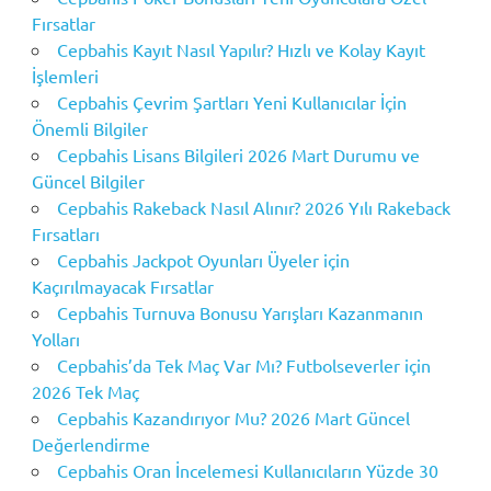
Fırsatlar
Cepbahis Kayıt Nasıl Yapılır? Hızlı ve Kolay Kayıt
İşlemleri
Cepbahis Çevrim Şartları Yeni Kullanıcılar İçin
Önemli Bilgiler
Cepbahis Lisans Bilgileri 2026 Mart Durumu ve
Güncel Bilgiler
Cepbahis Rakeback Nasıl Alınır? 2026 Yılı Rakeback
Fırsatları
Cepbahis Jackpot Oyunları Üyeler için
Kaçırılmayacak Fırsatlar
Cepbahis Turnuva Bonusu Yarışları Kazanmanın
Yolları
Cepbahis’da Tek Maç Var Mı? Futbolseverler için
2026 Tek Maç
Cepbahis Kazandırıyor Mu? 2026 Mart Güncel
Değerlendirme
Cepbahis Oran İncelemesi Kullanıcıların Yüzde 30