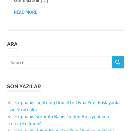
READ MORE
ARA
Search
SEARCH
for:
SON YAZILAR
Cepbahis Lightning Roulette Oyna Yeni Başlayanlar
İçin Stratejiler
Cepbahis Sorumlu Bahis Neden Bu Uygulama
Tercih Edilmeli?
Cepbahis Poker Bonusları Yeni Oyunculara Özel