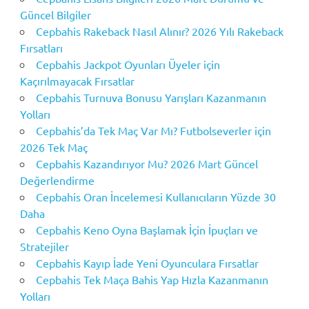
Güncel Bilgiler
Cepbahis Rakeback Nasıl Alınır? 2026 Yılı Rakeback
Fırsatları
Cepbahis Jackpot Oyunları Üyeler için
Kaçırılmayacak Fırsatlar
Cepbahis Turnuva Bonusu Yarışları Kazanmanın
Yolları
Cepbahis’da Tek Maç Var Mı? Futbolseverler için
2026 Tek Maç
Cepbahis Kazandırıyor Mu? 2026 Mart Güncel
Değerlendirme
Cepbahis Oran İncelemesi Kullanıcıların Yüzde 30
Daha
Cepbahis Keno Oyna Başlamak İçin İpuçları ve
Stratejiler
Cepbahis Kayıp İade Yeni Oyunculara Fırsatlar
Cepbahis Tek Maça Bahis Yap Hızla Kazanmanın
Yolları