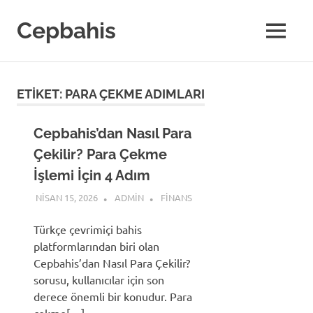
Skip
to
Cepbahis
MENU
content
ETIKET:
PARA ÇEKME ADIMLARI
Cepbahis’dan Nasıl Para
Çekilir? Para Çekme
İşlemi İçin 4 Adım
NISAN 15, 2026
ADMIN
FINANS
Türkçe çevrimiçi bahis
platformlarından biri olan
Cepbahis’dan Nasıl Para Çekilir?
sorusu, kullanıcılar için son
derece önemli bir konudur. Para
çekme[…]