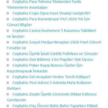
Cepbahis Para Yatırma Yöntemleri Farklı
Yöntemlerin Avantajları
Cepbahis Craps Oyna Nasıl Strateji Geliştirilir?
Cepbahis Para Kazandırıyor Mu? 2026 Yılı İçin
Güncel Bilgiler
Cepbahis Casino İncelemesi 5 Kazanma Taktikleri
ve İpuçları
Cepbahis Sosyal Medya Hesapları 2026 Mart Güncel
Fırsatlar ve
Cepbahis Üyelik İptali Gizlilik Politikası ve Süreçler
Cepbahis Slot Bölümü 3 En Popüler Slot Oyunu
Cepbahis Poker Kayıp Bonusu Üyeler İçin
Kaçırılmayacak İmkanlar
Cepbahis Sizi Arayalım Neden Tercih Ediliyor?
Cepbahis Yeni Adresi 5 Adımda Hızla Kullanım
Rehberi
Cepbahis Zeplin Üyelik Sürecinde Dikkat Edilmesi
Gerekenler
Cepbahis Maç Öncesi Bahis Bahis Yaparken Dikkat