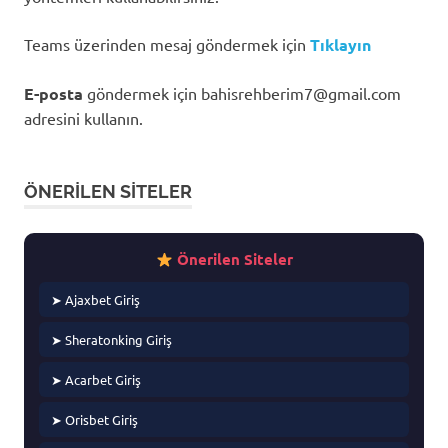
Teams üzerinden mesaj göndermek için
Tıklayın
E-posta
göndermek için
bahisrehberim7@gmail.com
adresini kullanın.
ÖNERILEN SITELER
Önerilen Siteler
➤ Ajaxbet Giriş
➤ Sheratonking Giriş
➤ Acarbet Giriş
➤ Orisbet Giriş