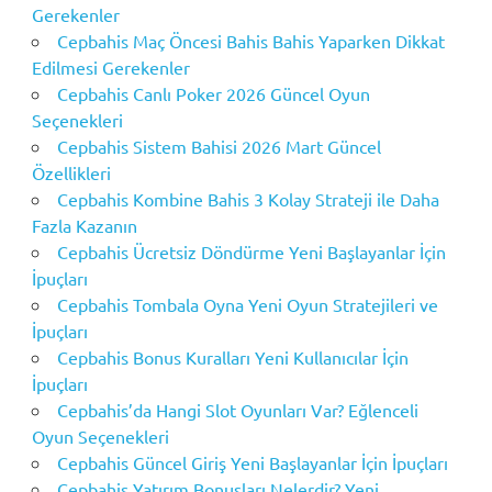
Gerekenler
Cepbahis Maç Öncesi Bahis Bahis Yaparken Dikkat
Edilmesi Gerekenler
Cepbahis Canlı Poker 2026 Güncel Oyun
Seçenekleri
Cepbahis Sistem Bahisi 2026 Mart Güncel
Özellikleri
Cepbahis Kombine Bahis 3 Kolay Strateji ile Daha
Fazla Kazanın
Cepbahis Ücretsiz Döndürme Yeni Başlayanlar İçin
İpuçları
Cepbahis Tombala Oyna Yeni Oyun Stratejileri ve
İpuçları
Cepbahis Bonus Kuralları Yeni Kullanıcılar İçin
İpuçları
Cepbahis’da Hangi Slot Oyunları Var? Eğlenceli
Oyun Seçenekleri
Cepbahis Güncel Giriş Yeni Başlayanlar İçin İpuçları
Cepbahis Yatırım Bonusları Nelerdir? Yeni