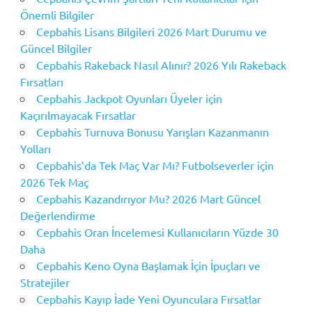
Önemli Bilgiler
Cepbahis Lisans Bilgileri 2026 Mart Durumu ve
Güncel Bilgiler
Cepbahis Rakeback Nasıl Alınır? 2026 Yılı Rakeback
Fırsatları
Cepbahis Jackpot Oyunları Üyeler için
Kaçırılmayacak Fırsatlar
Cepbahis Turnuva Bonusu Yarışları Kazanmanın
Yolları
Cepbahis’da Tek Maç Var Mı? Futbolseverler için
2026 Tek Maç
Cepbahis Kazandırıyor Mu? 2026 Mart Güncel
Değerlendirme
Cepbahis Oran İncelemesi Kullanıcıların Yüzde 30
Daha
Cepbahis Keno Oyna Başlamak İçin İpuçları ve
Stratejiler
Cepbahis Kayıp İade Yeni Oyunculara Fırsatlar