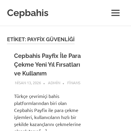
Skip
to
Cepbahis
MENU
content
ETIKET:
PAYFIX GÜVENLIĞI
Cepbahis Payfix İle Para
Çekme Yeni Yıl Fırsatları
ve Kullanım
NISAN 13, 2026
ADMIN
FINANS
Türkçe çevrimiçi bahis
platformlarından biri olan
Cepbahis Payfix ile para çekme
işlemleri, kullanıcıların hızlı bir
şekilde kazançlarını çekmelerine
olanak tanır.[…]