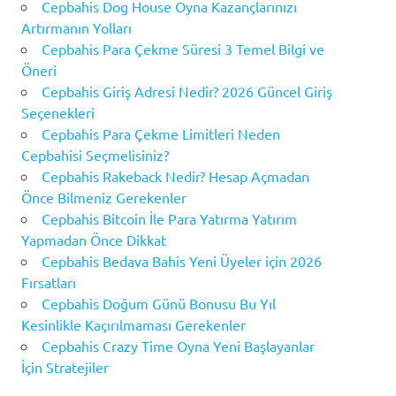
Cepbahis Dog House Oyna Kazançlarınızı
Artırmanın Yolları
Cepbahis Para Çekme Süresi 3 Temel Bilgi ve
Öneri
Cepbahis Giriş Adresi Nedir? 2026 Güncel Giriş
Seçenekleri
Cepbahis Para Çekme Limitleri Neden
Cepbahisi Seçmelisiniz?
Cepbahis Rakeback Nedir? Hesap Açmadan
Önce Bilmeniz Gerekenler
Cepbahis Bitcoin İle Para Yatırma Yatırım
Yapmadan Önce Dikkat
Cepbahis Bedava Bahis Yeni Üyeler için 2026
Fırsatları
Cepbahis Doğum Günü Bonusu Bu Yıl
Kesinlikle Kaçırılmaması Gerekenler
Cepbahis Crazy Time Oyna Yeni Başlayanlar
İçin Stratejiler