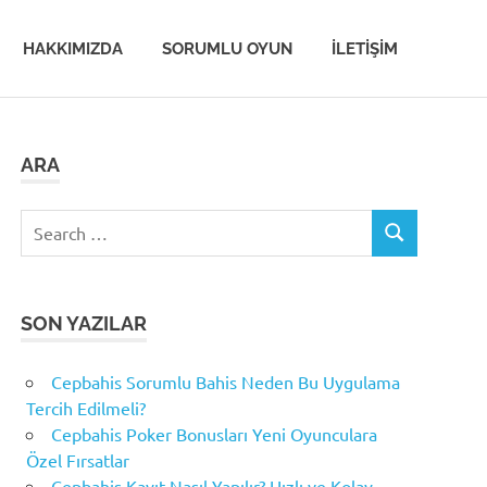
HAKKIMIZDA
SORUMLU OYUN
İLETIŞIM
ARA
Search
SEARCH
for:
SON YAZILAR
Cepbahis Sorumlu Bahis Neden Bu Uygulama
Tercih Edilmeli?
Cepbahis Poker Bonusları Yeni Oyunculara
Özel Fırsatlar
Cepbahis Kayıt Nasıl Yapılır? Hızlı ve Kolay