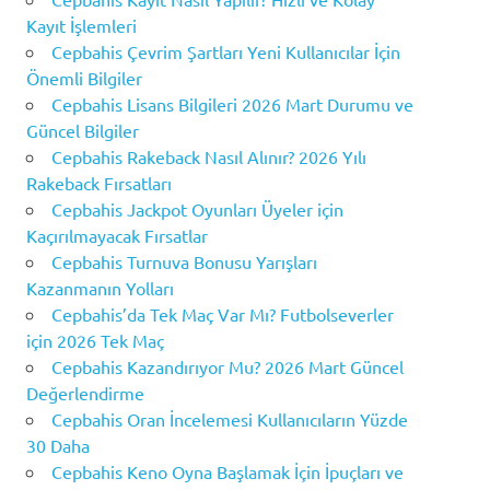
Kayıt İşlemleri
Cepbahis Çevrim Şartları Yeni Kullanıcılar İçin
Önemli Bilgiler
Cepbahis Lisans Bilgileri 2026 Mart Durumu ve
Güncel Bilgiler
Cepbahis Rakeback Nasıl Alınır? 2026 Yılı
Rakeback Fırsatları
Cepbahis Jackpot Oyunları Üyeler için
Kaçırılmayacak Fırsatlar
Cepbahis Turnuva Bonusu Yarışları
Kazanmanın Yolları
Cepbahis’da Tek Maç Var Mı? Futbolseverler
için 2026 Tek Maç
Cepbahis Kazandırıyor Mu? 2026 Mart Güncel
Değerlendirme
Cepbahis Oran İncelemesi Kullanıcıların Yüzde
30 Daha
Cepbahis Keno Oyna Başlamak İçin İpuçları ve