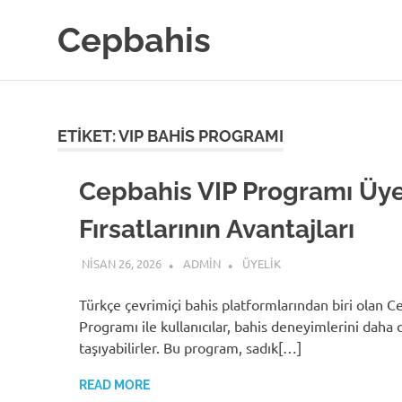
Skip
Cepbahis
to
content
ETIKET:
VIP BAHIS PROGRAMI
Cepbahis VIP Programı Üye
Fırsatlarının Avantajları
NISAN 26, 2026
ADMIN
ÜYELIK
Türkçe çevrimiçi bahis platformlarından biri olan C
Programı ile kullanıcılar, bahis deneyimlerini daha d
taşıyabilirler. Bu program, sadık[…]
READ MORE