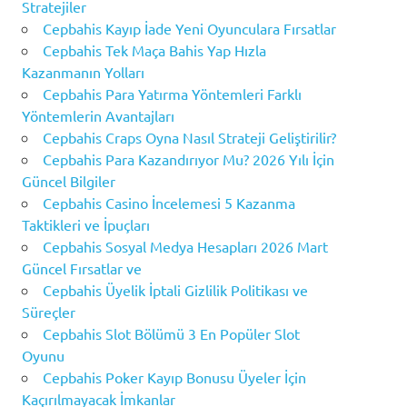
Stratejiler
Cepbahis Kayıp İade Yeni Oyunculara Fırsatlar
Cepbahis Tek Maça Bahis Yap Hızla
Kazanmanın Yolları
Cepbahis Para Yatırma Yöntemleri Farklı
Yöntemlerin Avantajları
Cepbahis Craps Oyna Nasıl Strateji Geliştirilir?
Cepbahis Para Kazandırıyor Mu? 2026 Yılı İçin
Güncel Bilgiler
Cepbahis Casino İncelemesi 5 Kazanma
Taktikleri ve İpuçları
Cepbahis Sosyal Medya Hesapları 2026 Mart
Güncel Fırsatlar ve
Cepbahis Üyelik İptali Gizlilik Politikası ve
Süreçler
Cepbahis Slot Bölümü 3 En Popüler Slot
Oyunu
Cepbahis Poker Kayıp Bonusu Üyeler İçin
Kaçırılmayacak İmkanlar