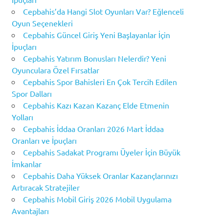
Cepbahis’da Hangi Slot Oyunları Var? Eğlenceli
Oyun Seçenekleri
Cepbahis Güncel Giriş Yeni Başlayanlar İçin
İpuçları
Cepbahis Yatırım Bonusları Nelerdir? Yeni
Oyunculara Özel Fırsatlar
Cepbahis Spor Bahisleri En Çok Tercih Edilen
Spor Dalları
Cepbahis Kazı Kazan Kazanç Elde Etmenin
Yolları
Cepbahis İddaa Oranları 2026 Mart İddaa
Oranları ve İpuçları
Cepbahis Sadakat Programı Üyeler İçin Büyük
İmkanlar
Cepbahis Daha Yüksek Oranlar Kazançlarınızı
Artıracak Stratejiler
Cepbahis Mobil Giriş 2026 Mobil Uygulama
Avantajları