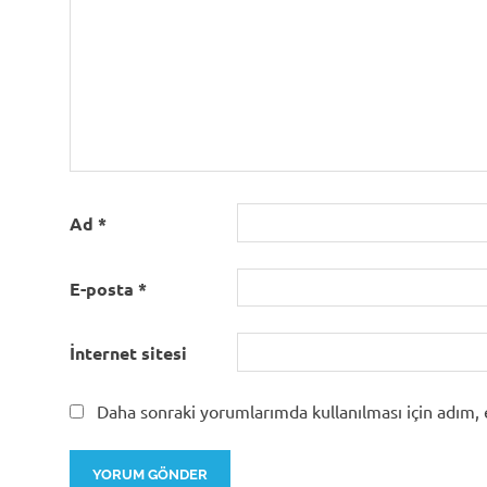
Ad
*
E-posta
*
İnternet sitesi
Daha sonraki yorumlarımda kullanılması için adım, 