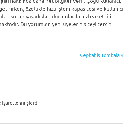
hakkında daha net bilgiler verir. Çoğu kullanıcı,
pısı
tirirken, özellikle hızlı işlem kapasitesi ve kullanıcı
ar, sorun yaşadıkları durumlarda hızlı ve etkili
ktadır. Bu yorumlar, yeni üyelerin siteyi tercih
Next
Cepbahis Tombala
Post:
e işaretlenmişlerdir