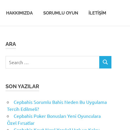
HAKKIMIZDA
SORUMLU OYUN
İLETIŞIM
ARA
Search
SEARCH
for:
SON YAZILAR
Cepbahis Sorumlu Bahis Neden Bu Uygulama
Tercih Edilmeli?
Cepbahis Poker Bonusları Yeni Oyunculara
Özel Fırsatlar
Cepbahis Kayıt Nasıl Yapılır? Hızlı ve Kolay