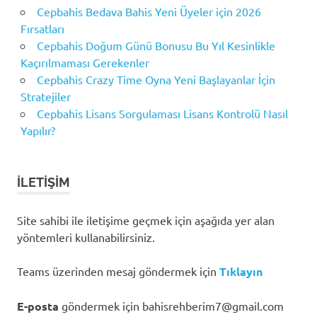
Cepbahis Bedava Bahis Yeni Üyeler için 2026
Fırsatları
Cepbahis Doğum Günü Bonusu Bu Yıl Kesinlikle
Kaçırılmaması Gerekenler
Cepbahis Crazy Time Oyna Yeni Başlayanlar İçin
Stratejiler
Cepbahis Lisans Sorgulaması Lisans Kontrolü Nasıl
Yapılır?
İLETIŞIM
Site sahibi ile iletişime geçmek için aşağıda yer alan
yöntemleri kullanabilirsiniz.
Teams üzerinden mesaj göndermek için
Tıklayın
E-posta
göndermek için
bahisrehberim7@gmail.com