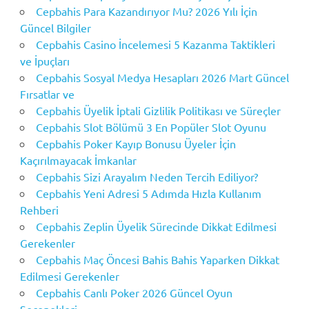
Cepbahis Para Kazandırıyor Mu? 2026 Yılı İçin
Güncel Bilgiler
Cepbahis Casino İncelemesi 5 Kazanma Taktikleri
ve İpuçları
Cepbahis Sosyal Medya Hesapları 2026 Mart Güncel
Fırsatlar ve
Cepbahis Üyelik İptali Gizlilik Politikası ve Süreçler
Cepbahis Slot Bölümü 3 En Popüler Slot Oyunu
Cepbahis Poker Kayıp Bonusu Üyeler İçin
Kaçırılmayacak İmkanlar
Cepbahis Sizi Arayalım Neden Tercih Ediliyor?
Cepbahis Yeni Adresi 5 Adımda Hızla Kullanım
Rehberi
Cepbahis Zeplin Üyelik Sürecinde Dikkat Edilmesi
Gerekenler
Cepbahis Maç Öncesi Bahis Bahis Yaparken Dikkat
Edilmesi Gerekenler
Cepbahis Canlı Poker 2026 Güncel Oyun