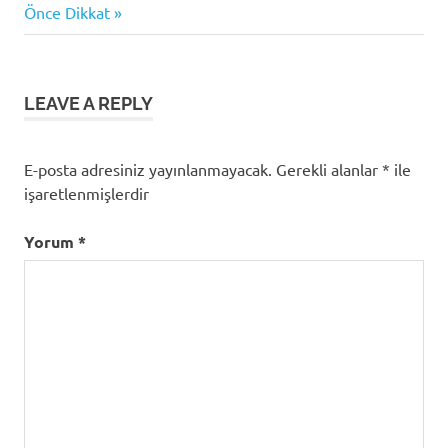
Bahis
Post:
Önce Dikkat
Fırsatları
Çevrimiçi
Bahis
LEAVE A REPLY
E-posta adresiniz yayınlanmayacak.
Gerekli alanlar
*
ile
işaretlenmişlerdir
Yorum
*