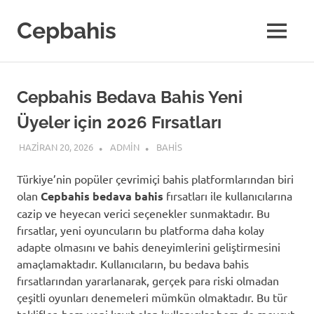
Skip
to
Cepbahis
MENU
content
Cepbahis Bedava Bahis Yeni
Üyeler için 2026 Fırsatları
HAZIRAN 20, 2026
ADMIN
BAHIS
Türkiye’nin popüler çevrimiçi bahis platformlarından biri
olan
Cepbahis bedava bahis
fırsatları ile kullanıcılarına
cazip ve heyecan verici seçenekler sunmaktadır. Bu
fırsatlar, yeni oyuncuların bu platforma daha kolay
adapte olmasını ve bahis deneyimlerini geliştirmesini
amaçlamaktadır. Kullanıcıların, bu bedava bahis
fırsatlarından yararlanarak, gerçek para riski olmadan
çeşitli oyunları denemeleri mümkün olmaktadır. Bu tür
teklifler, hem yeni kayıt olan kullanıcılar hem de mevcut