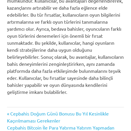
mümkündür. Kullanıcılar, bu avantajları değerlendirerek,
kazançlarını artırabilir ve daha fazla eğlence elde
edebilirler. Bu tür fırsatlar, kullanıcıların oyun bilgilerini
artırmalarına ve farklı oyun türlerini tanımalarına
yardımcı olur. Ayrıca, bedava bahisler, oyuncuların farklı
oyun türlerini denemeleri için önemli bir fırsat
sunmaktadır. Bu şekilde, kullanıcılar, hangi oyunların
kendi stratejilerine daha uygun olduğunu
belirleyebilirler. Sonuç olarak, bu avantajlar, kullanıcıların
bahis deneyimlerini zenginleştirirken, aynı zamanda
platformda daha fazla etkileşimde bulunmalarını teşvik
eder. Kullanıcılar, bu fırsatlar sayesinde daha bilinçli
bahisler yapabilir ve oyun dünyasında kendilerini
geliştirme imkanı bulabilirler.
Bahis
Previous
Yazı
Cepbahis Doğum Günü Bonusu Bu Yıl Kesinlikle
Deneyimi
Post:
Kaçırılmaması Gerekenler
gezinmesi
Bedava
Next
Cepbahis Bitcoin İle Para Yatırma Yatırım Yapmadan