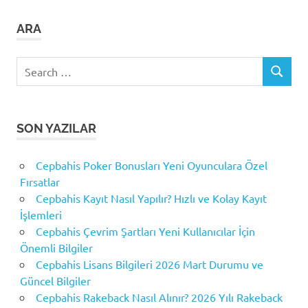
ARA
Search
SEARCH
for:
SON YAZILAR
Cepbahis Poker Bonusları Yeni Oyunculara Özel
Fırsatlar
Cepbahis Kayıt Nasıl Yapılır? Hızlı ve Kolay Kayıt
İşlemleri
Cepbahis Çevrim Şartları Yeni Kullanıcılar İçin
Önemli Bilgiler
Cepbahis Lisans Bilgileri 2026 Mart Durumu ve
Güncel Bilgiler
Cepbahis Rakeback Nasıl Alınır? 2026 Yılı Rakeback