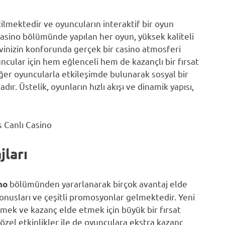
ilmektedir ve oyuncuların interaktif bir oyun
casino bölümünde yapılan her oyun, yüksek kaliteli
vinizin konforunda gerçek bir casino atmosferi
ncular için hem eğlenceli hem de kazançlı bir fırsat
ğer oyuncularla etkileşimde bulunarak sosyal bir
r. Üstelik, oyunların hızlı akışı ve dinamik yapısı,
jları
bölümünden yararlanarak birçok avantaj elde
no
bonusları ve çeşitli promosyonlar gelmektedir. Yeni
mek ve kazanç elde etmek için büyük bir fırsat
özel etkinlikler ile de oyunculara ekstra kazanç