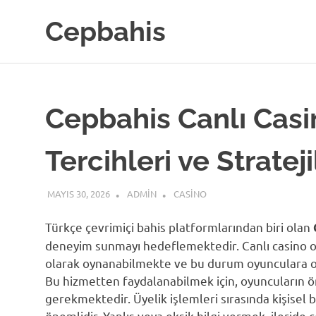
Skip
Cepbahis
to
content
Cepbahis Canlı Casi
Tercihleri ve Strateji
MAYIS 30, 2026
ADMIN
CASINO
Türkçe çevrimiçi bahis platformlarından biri olan
deneyim sunmayı hedeflemektedir. Canlı casino oy
olarak oynanabilmekte ve bu durum oyunculara ol
Bu hizmetten faydalanabilmek için, oyuncuların ön
gerekmektedir. Üyelik işlemleri sırasında kişisel 
önemlidir. Yanlış veya eksik bilgi vermek, ileride ç