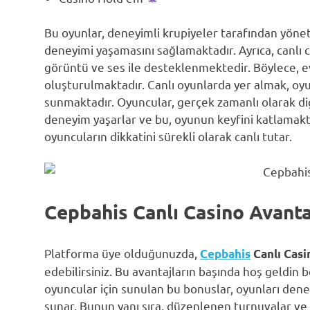
Bu oyunlar, deneyimli krupiyeler tarafından yönet
deneyimi yaşamasını sağlamaktadır. Ayrıca, canlı 
görüntü ve ses ile desteklenmektedir. Böylece, e
oluşturulmaktadır. Canlı oyunlarda yer almak, oyu
sunmaktadır. Oyuncular, gerçek zamanlı olarak di
deneyim yaşarlar ve bu, oyunun keyfini katlamaktadı
oyuncuların dikkatini sürekli olarak canlı tutar.
Cepbahis Canlı Casino Avanta
Platforma üye olduğunuzda,
Cepbahis
Canlı Casi
edebilirsiniz. Bu avantajların başında hoş geldin 
oyuncular için sunulan bu bonuslar, oyunları dene
sunar. Bunun yanı sıra, düzenlenen turnuvalar ve 