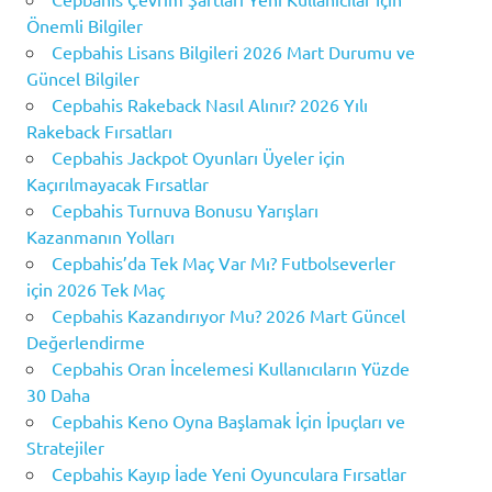
Önemli Bilgiler
Cepbahis Lisans Bilgileri 2026 Mart Durumu ve
Güncel Bilgiler
Cepbahis Rakeback Nasıl Alınır? 2026 Yılı
Rakeback Fırsatları
Cepbahis Jackpot Oyunları Üyeler için
Kaçırılmayacak Fırsatlar
Cepbahis Turnuva Bonusu Yarışları
Kazanmanın Yolları
Cepbahis’da Tek Maç Var Mı? Futbolseverler
için 2026 Tek Maç
Cepbahis Kazandırıyor Mu? 2026 Mart Güncel
Değerlendirme
Cepbahis Oran İncelemesi Kullanıcıların Yüzde
30 Daha
Cepbahis Keno Oyna Başlamak İçin İpuçları ve
Stratejiler
Cepbahis Kayıp İade Yeni Oyunculara Fırsatlar