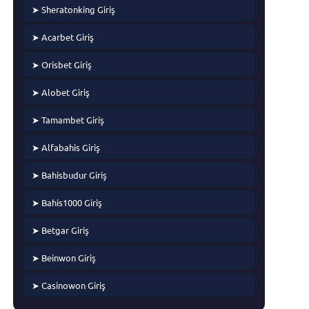
➤ Sheratonking Giriş
➤ Acarbet Giriş
➤ Orisbet Giriş
➤ Alobet Giriş
➤ Tamambet Giriş
➤ Alfabahis Giriş
➤ Bahisbudur Giriş
➤ Bahis1000 Giriş
➤ Betgar Giriş
➤ Beinwon Giriş
➤ Casinowon Giriş