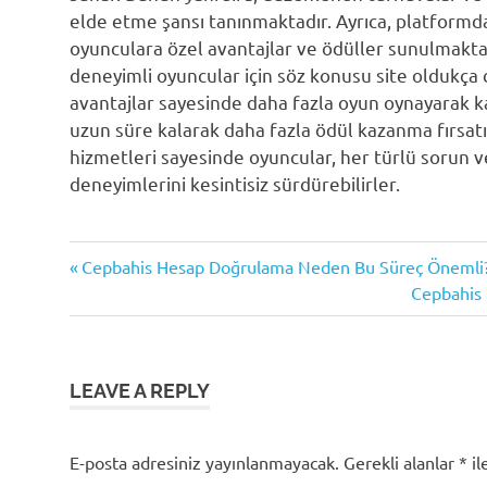
elde etme şansı tanınmaktadır. Ayrıca, platformd
oyunculara özel avantajlar ve ödüller sunulmakta
deneyimli oyuncular için söz konusu site oldukça c
avantajlar sayesinde daha fazla oyun oynayarak k
uzun süre kalarak daha fazla ödül kazanma fırsatı
hizmetleri sayesinde oyuncular, her türlü sorun ve 
deneyimlerini kesintisiz sürdürebilirler.
bahis
Previous
Yazı
Cepbahis Hesap Doğrulama Neden Bu Süreç Önemli
platformları
Post:
Next
Cepbahis 
gezinmesi
Canlı
Post:
Casino
Oyunları
Çevrimiçi
LEAVE A REPLY
Bahis
E-posta adresiniz yayınlanmayacak.
Gerekli alanlar
*
il