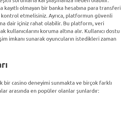
za kayıtlı olmayan bir banka hesabına para transferi
e kontrol etmelisiniz. Ayrıca, platformun güvenli
a dair içiniz rahat olabilir. Bu platform, veri
 kullanıcılarını koruma altına alır. Kullanıcı dostu
işim imkanı sunarak oyuncuların istedikleri zaman
rı
k bir casino deneyimi sunmakta ve birçok farklı
nlar arasında en popüler olanlar şunlardır: