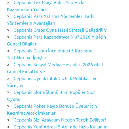
Cepbahis Tek Maça Bahis Yap Hızla
Kazanmanın Yolları
Cepbahis Para Yatırma Yöntemleri Farklı
Yöntemlerin Avantajları
Cepbahis Craps Oyna Nasıl Strateji Geliştirilir?
Cepbahis Para Kazandırıyor Mu? 2026 Yılı İçin
Güncel Bilgiler
Cepbahis Casino İncelemesi 5 Kazanma
Taktikleri ve İpuçları
Cepbahis Sosyal Medya Hesapları 2026 Mart
Güncel Fırsatlar ve
Cepbahis Üyelik İptali Gizlilik Politikası ve
Süreçler
Cepbahis Slot Bölümü 3 En Popüler Slot
Oyunu
Cepbahis Poker Kayıp Bonusu Üyeler İçin
Kaçırılmayacak İmkanlar
Cepbahis Sizi Arayalım Neden Tercih Ediliyor?
Cepbahis Yeni Adresi 5 Adımda Hızla Kullanım