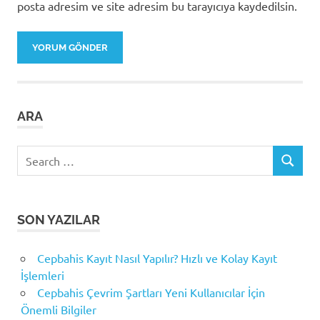
posta adresim ve site adresim bu tarayıcıya kaydedilsin.
ARA
Search
SEARCH
for:
SON YAZILAR
Cepbahis Kayıt Nasıl Yapılır? Hızlı ve Kolay Kayıt
İşlemleri
Cepbahis Çevrim Şartları Yeni Kullanıcılar İçin
Önemli Bilgiler