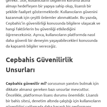
almayı hedefleyen bir yapıya sahip olup, lisanslı bir
şekilde faaliyet göstermektedir. Kullanıcıların güvenini
kazanmak için çeşitli önlemler alınmaktadır. Bu yazıda,
Cepbahis’in güvenilirliği konusunda bilgilere ulaşacak ve
hangi faktörlerin bu güvenliği etkilediğini
öğreneceksiniz. Ayrıca, kullanıcıların platformda nasıl
daha güvenli bir deneyim yaşayabilecekleri konusunda
da kapsamlı bilgiler vereceğiz.
Cepbahis Güvenilirlik
Unsurları
Cepbahis güvenilir mi?
sorusunun yanıtını bulmak için
dikkate almanız gereken bazı unsurlar mevcuttur.
Öncelikle, platformun lisans durumu önemlidir. Lisanslı
bir bahis sitesi, denetim altında çalıştığı için kullanıcıların
güvenliğini sağlamada daha başarılı bir performans