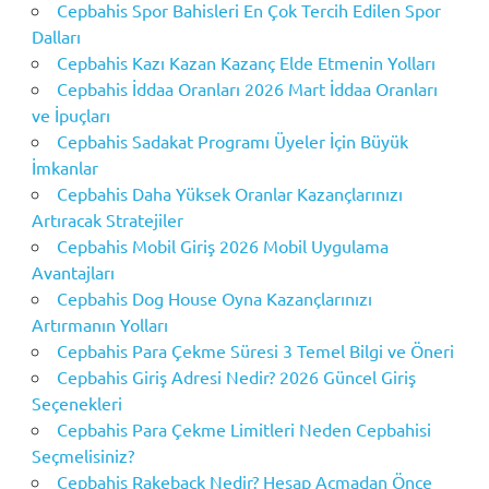
Cepbahis Spor Bahisleri En Çok Tercih Edilen Spor
Dalları
Cepbahis Kazı Kazan Kazanç Elde Etmenin Yolları
Cepbahis İddaa Oranları 2026 Mart İddaa Oranları
ve İpuçları
Cepbahis Sadakat Programı Üyeler İçin Büyük
İmkanlar
Cepbahis Daha Yüksek Oranlar Kazançlarınızı
Artıracak Stratejiler
Cepbahis Mobil Giriş 2026 Mobil Uygulama
Avantajları
Cepbahis Dog House Oyna Kazançlarınızı
Artırmanın Yolları
Cepbahis Para Çekme Süresi 3 Temel Bilgi ve Öneri
Cepbahis Giriş Adresi Nedir? 2026 Güncel Giriş
Seçenekleri
Cepbahis Para Çekme Limitleri Neden Cepbahisi
Seçmelisiniz?
Cepbahis Rakeback Nedir? Hesap Açmadan Önce