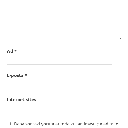
Ad
*
E-posta
*
İnternet sitesi
Daha sonraki yorumlarımda kullanılması için adım, e-