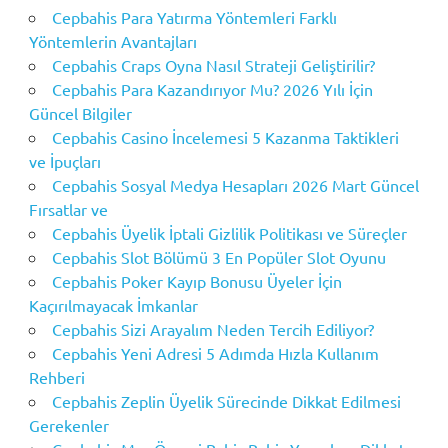
Cepbahis Para Yatırma Yöntemleri Farklı
Yöntemlerin Avantajları
Cepbahis Craps Oyna Nasıl Strateji Geliştirilir?
Cepbahis Para Kazandırıyor Mu? 2026 Yılı İçin
Güncel Bilgiler
Cepbahis Casino İncelemesi 5 Kazanma Taktikleri
ve İpuçları
Cepbahis Sosyal Medya Hesapları 2026 Mart Güncel
Fırsatlar ve
Cepbahis Üyelik İptali Gizlilik Politikası ve Süreçler
Cepbahis Slot Bölümü 3 En Popüler Slot Oyunu
Cepbahis Poker Kayıp Bonusu Üyeler İçin
Kaçırılmayacak İmkanlar
Cepbahis Sizi Arayalım Neden Tercih Ediliyor?
Cepbahis Yeni Adresi 5 Adımda Hızla Kullanım
Rehberi
Cepbahis Zeplin Üyelik Sürecinde Dikkat Edilmesi
Gerekenler