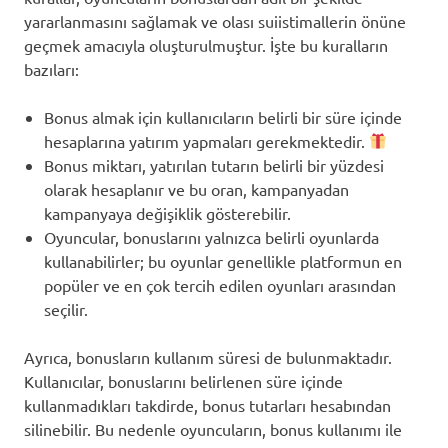
yararlanmasını sağlamak ve olası suiistimallerin önüne
geçmek amacıyla oluşturulmuştur. İşte bu kuralların
bazıları:
Bonus almak için kullanıcıların belirli bir süre içinde
hesaplarına yatırım yapmaları gerekmektedir.
Bonus miktarı, yatırılan tutarın belirli bir yüzdesi
olarak hesaplanır ve bu oran, kampanyadan
kampanyaya değişiklik gösterebilir.
Oyuncular, bonuslarını yalnızca belirli oyunlarda
kullanabilirler; bu oyunlar genellikle platformun en
popüler ve en çok tercih edilen oyunları arasından
seçilir.
Ayrıca, bonusların kullanım süresi de bulunmaktadır.
Kullanıcılar, bonuslarını belirlenen süre içinde
kullanmadıkları takdirde, bonus tutarları hesabından
silinebilir. Bu nedenle oyuncuların, bonus kullanımı ile