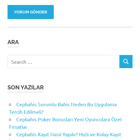
ARA
Search
SEARCH
for:
SON YAZILAR
Cepbahis Sorumlu Bahis Neden Bu Uygulama
Tercih Edilmeli?
Cepbahis Poker Bonusları Yeni Oyunculara Özel
Fırsatlar
Cepbahis Kayıt Nasıl Yapılır? Hızlı ve Kolay Kayıt