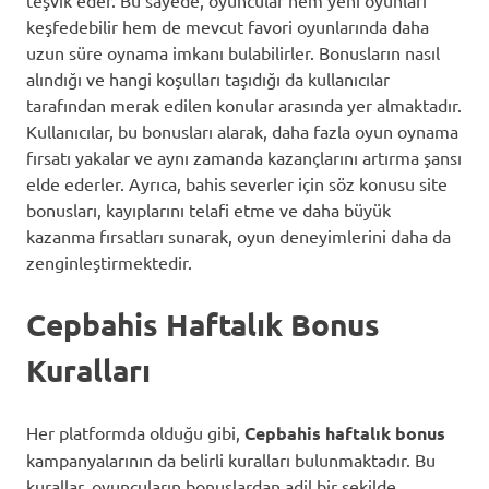
keşfedebilir hem de mevcut favori oyunlarında daha
uzun süre oynama imkanı bulabilirler. Bonusların nasıl
alındığı ve hangi koşulları taşıdığı da kullanıcılar
tarafından merak edilen konular arasında yer almaktadır.
Kullanıcılar, bu bonusları alarak, daha fazla oyun oynama
fırsatı yakalar ve aynı zamanda kazançlarını artırma şansı
elde ederler. Ayrıca, bahis severler için söz konusu site
bonusları, kayıplarını telafi etme ve daha büyük
kazanma fırsatları sunarak, oyun deneyimlerini daha da
zenginleştirmektedir.
Cepbahis Haftalık Bonus
Kuralları
Her platformda olduğu gibi,
Cepbahis haftalık bonus
kampanyalarının da belirli kuralları bulunmaktadır. Bu
kurallar, oyuncuların bonuslardan adil bir şekilde