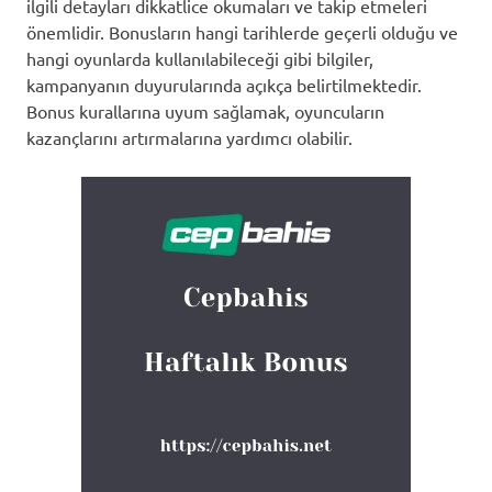
ilgili detayları dikkatlice okumaları ve takip etmeleri
önemlidir. Bonusların hangi tarihlerde geçerli olduğu ve
hangi oyunlarda kullanılabileceği gibi bilgiler,
kampanyanın duyurularında açıkça belirtilmektedir.
Bonus kurallarına uyum sağlamak, oyuncuların
kazançlarını artırmalarına yardımcı olabilir.