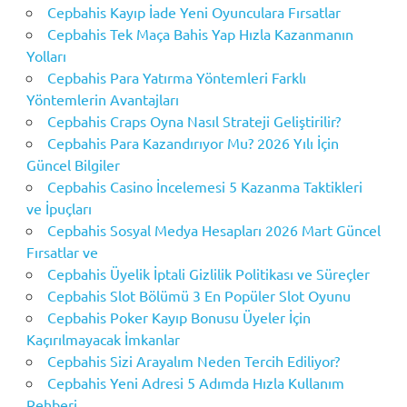
Cepbahis Kayıp İade Yeni Oyunculara Fırsatlar
Cepbahis Tek Maça Bahis Yap Hızla Kazanmanın
Yolları
Cepbahis Para Yatırma Yöntemleri Farklı
Yöntemlerin Avantajları
Cepbahis Craps Oyna Nasıl Strateji Geliştirilir?
Cepbahis Para Kazandırıyor Mu? 2026 Yılı İçin
Güncel Bilgiler
Cepbahis Casino İncelemesi 5 Kazanma Taktikleri
ve İpuçları
Cepbahis Sosyal Medya Hesapları 2026 Mart Güncel
Fırsatlar ve
Cepbahis Üyelik İptali Gizlilik Politikası ve Süreçler
Cepbahis Slot Bölümü 3 En Popüler Slot Oyunu
Cepbahis Poker Kayıp Bonusu Üyeler İçin
Kaçırılmayacak İmkanlar
Cepbahis Sizi Arayalım Neden Tercih Ediliyor?
Cepbahis Yeni Adresi 5 Adımda Hızla Kullanım
Rehberi