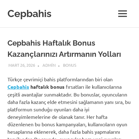
Skip
to
Cepbahis
MENU
content
Cepbahis Haftalık Bonus
Kazançlarınızı Artırmanın Yolları
MART 26, 2026
ADMIN
BONUS
Türkçe çevrimiçi bahis platformlarından biri olan
Cepbahis
haftalık bonus
fırsatları ile kullanıcılarına
çeşitli avantajlar sunmaktadır. Bu bonuslar, oyuncuların
daha fazla kazanç elde etmesini sağlamanın yanı sıra, bu
platformun sunduğu oyunları daha iyi
deneyimlemelerine de olanak tanır. Her hafta
düzenlenen bu bonus kampanyaları, kullanıcıların oyun
hesaplarına eklenerek, daha fazla bahis yapmalarını
teşvik eder. Bu sayede, oyuncular hem yeni oyunları