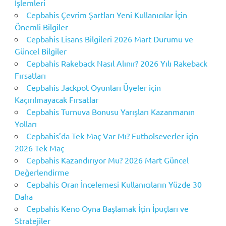
İşlemleri
Cepbahis Çevrim Şartları Yeni Kullanıcılar İçin
Önemli Bilgiler
Cepbahis Lisans Bilgileri 2026 Mart Durumu ve
Güncel Bilgiler
Cepbahis Rakeback Nasıl Alınır? 2026 Yılı Rakeback
Fırsatları
Cepbahis Jackpot Oyunları Üyeler için
Kaçırılmayacak Fırsatlar
Cepbahis Turnuva Bonusu Yarışları Kazanmanın
Yolları
Cepbahis’da Tek Maç Var Mı? Futbolseverler için
2026 Tek Maç
Cepbahis Kazandırıyor Mu? 2026 Mart Güncel
Değerlendirme
Cepbahis Oran İncelemesi Kullanıcıların Yüzde 30
Daha
Cepbahis Keno Oyna Başlamak İçin İpuçları ve
Stratejiler