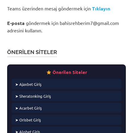
Teams üzerinden mesaj göndermek için
Tıklayın
E-posta
göndermek için
bahisrehberim7@gmail.com
adresini kullanın.
ÖNERILEN SITELER
Önerilen Siteler
➤ Ajaxbet Giriş
➤ Sheratonking Giriş
➤ Acarbet Giriş
➤ Orisbet Giriş
➤ Alobet Giriş