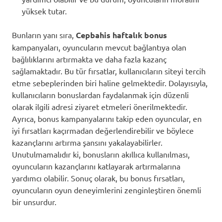
yüksek tutar.
Bunların yanı sıra,
Cepbahis haftalık bonus
kampanyaları, oyuncuların mevcut bağlantıya olan
bağlılıklarını artırmakta ve daha fazla kazanç
sağlamaktadır. Bu tür fırsatlar, kullanıcıların siteyi tercih
etme sebeplerinden biri haline gelmektedir. Dolayısıyla,
kullanıcıların bonuslardan faydalanmak için düzenli
olarak ilgili adresi ziyaret etmeleri önerilmektedir.
Ayrıca, bonus kampanyalarını takip eden oyuncular, en
iyi fırsatları kaçırmadan değerlendirebilir ve böylece
kazançlarını artırma şansını yakalayabilirler.
Unutulmamalıdır ki, bonusların akıllıca kullanılması,
oyuncuların kazançlarını katlayarak artırmalarına
yardımcı olabilir. Sonuç olarak, bu bonus fırsatları,
oyuncuların oyun deneyimlerini zenginleştiren önemli
bir unsurdur.