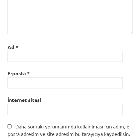
Ad
*
E-posta
*
İnternet sitesi
Daha sonraki yorumlarımda kullanılması için adım, e-
posta adresim ve site adresim bu tarayıcıya kaydedilsin.