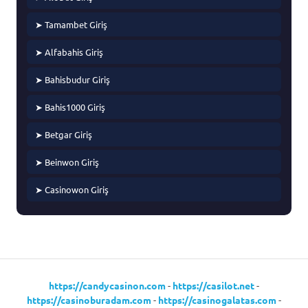
➤ Tamambet Giriş
➤ Alfabahis Giriş
➤ Bahisbudur Giriş
➤ Bahis1000 Giriş
➤ Betgar Giriş
➤ Beinwon Giriş
➤ Casinowon Giriş
https://candycasinon.com
-
https://casilot.net
-
https://casinoburadam.com
-
https://casinogalatas.com
-