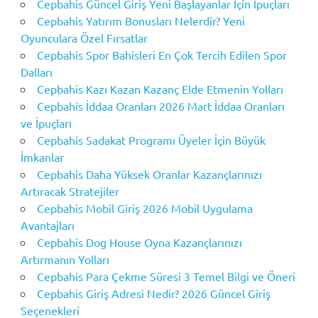
Cepbahis Güncel Giriş Yeni Başlayanlar İçin İpuçları
Cepbahis Yatırım Bonusları Nelerdir? Yeni
Oyunculara Özel Fırsatlar
Cepbahis Spor Bahisleri En Çok Tercih Edilen Spor
Dalları
Cepbahis Kazı Kazan Kazanç Elde Etmenin Yolları
Cepbahis İddaa Oranları 2026 Mart İddaa Oranları
ve İpuçları
Cepbahis Sadakat Programı Üyeler İçin Büyük
İmkanlar
Cepbahis Daha Yüksek Oranlar Kazançlarınızı
Artıracak Stratejiler
Cepbahis Mobil Giriş 2026 Mobil Uygulama
Avantajları
Cepbahis Dog House Oyna Kazançlarınızı
Artırmanın Yolları
Cepbahis Para Çekme Süresi 3 Temel Bilgi ve Öneri
Cepbahis Giriş Adresi Nedir? 2026 Güncel Giriş
Seçenekleri