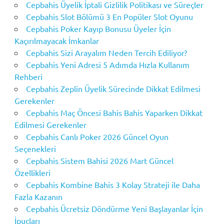
Cepbahis Üyelik İptali Gizlilik Politikası ve Süreçler
Cepbahis Slot Bölümü 3 En Popüler Slot Oyunu
Cepbahis Poker Kayıp Bonusu Üyeler İçin
Kaçırılmayacak İmkanlar
Cepbahis Sizi Arayalım Neden Tercih Ediliyor?
Cepbahis Yeni Adresi 5 Adımda Hızla Kullanım
Rehberi
Cepbahis Zeplin Üyelik Sürecinde Dikkat Edilmesi
Gerekenler
Cepbahis Maç Öncesi Bahis Bahis Yaparken Dikkat
Edilmesi Gerekenler
Cepbahis Canlı Poker 2026 Güncel Oyun
Seçenekleri
Cepbahis Sistem Bahisi 2026 Mart Güncel
Özellikleri
Cepbahis Kombine Bahis 3 Kolay Strateji ile Daha
Fazla Kazanın
Cepbahis Ücretsiz Döndürme Yeni Başlayanlar İçin
İpuçları