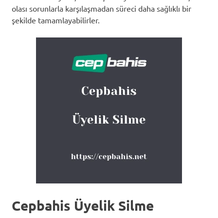
olası sorunlarla karşılaşmadan süreci daha sağlıklı bir
şekilde tamamlayabilirler.
Cepbahis Üyelik Silme