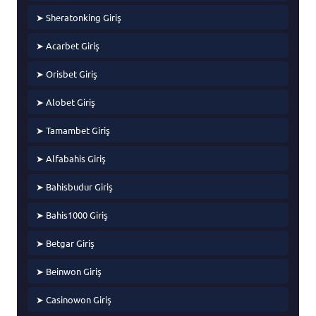
➤ Sheratonking Giriş
➤ Acarbet Giriş
➤ Orisbet Giriş
➤ Alobet Giriş
➤ Tamambet Giriş
➤ Alfabahis Giriş
➤ Bahisbudur Giriş
➤ Bahis1000 Giriş
➤ Betgar Giriş
➤ Beinwon Giriş
➤ Casinowon Giriş