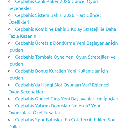
Cepbahis Canlı Poker 2026 Güncel Oyun
Seçenekleri
Cepbahis Sistem Bahisi 2026 Mart Güncel
Özellikleri
Cepbahis Kombine Bahis 3 Kolay Strateji ile Daha
Fazla Kazanın
Cepbahis Ücretsiz Döndürme Yeni Başlayanlar İçin
İpuçları
Cepbahis Tombala Oyna Yeni Oyun Stratejileri ve
İpuçları
Cepbahis Bonus Kuralları Yeni Kullanıcılar İçin
İpuçları
Cepbahis’da Hangi Slot Oyunları Var? Eğlenceli
Oyun Seçenekleri
Cepbahis Güncel Giriş Yeni Başlayanlar İçin İpuçları
Cepbahis Yatırım Bonusları Nelerdir? Yeni
Oyunculara Özel Fırsatlar
Cepbahis Spor Bahisleri En Çok Tercih Edilen Spor
Dalları