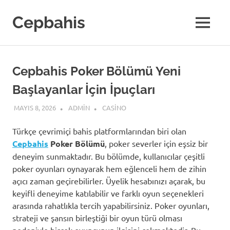
Skip
to
Cepbahis
MENU
content
Cepbahis Poker Bölümü Yeni
Başlayanlar İçin İpuçları
MAYIS 8, 2026
ADMIN
CASINO
Türkçe çevrimiçi bahis platformlarından biri olan
Cepbahis
Poker Bölümü
, poker severler için eşsiz bir
deneyim sunmaktadır. Bu bölümde, kullanıcılar çeşitli
poker oyunları oynayarak hem eğlenceli hem de zihin
açıcı zaman geçirebilirler. Üyelik hesabınızı açarak, bu
keyifli deneyime katılabilir ve farklı oyun seçenekleri
arasında rahatlıkla tercih yapabilirsiniz. Poker oyunları,
strateji ve şansın birleştiği bir oyun türü olması
nedeniyle birçok oyuncunun ilgisini çekmektedir. Bu