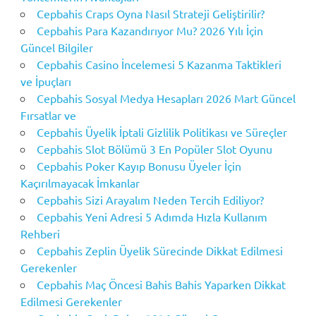
Cepbahis Craps Oyna Nasıl Strateji Geliştirilir?
Cepbahis Para Kazandırıyor Mu? 2026 Yılı İçin
Güncel Bilgiler
Cepbahis Casino İncelemesi 5 Kazanma Taktikleri
ve İpuçları
Cepbahis Sosyal Medya Hesapları 2026 Mart Güncel
Fırsatlar ve
Cepbahis Üyelik İptali Gizlilik Politikası ve Süreçler
Cepbahis Slot Bölümü 3 En Popüler Slot Oyunu
Cepbahis Poker Kayıp Bonusu Üyeler İçin
Kaçırılmayacak İmkanlar
Cepbahis Sizi Arayalım Neden Tercih Ediliyor?
Cepbahis Yeni Adresi 5 Adımda Hızla Kullanım
Rehberi
Cepbahis Zeplin Üyelik Sürecinde Dikkat Edilmesi
Gerekenler
Cepbahis Maç Öncesi Bahis Bahis Yaparken Dikkat
Edilmesi Gerekenler