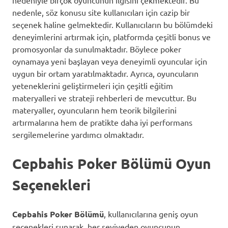
nedenle, söz konusu site kullanıcıları için cazip bir
seçenek haline gelmektedir. Kullanıcıların bu bölümdeki
deneyimlerini artırmak için, platformda çeşitli bonus ve
promosyonlar da sunulmaktadır. Böylece poker
oynamaya yeni başlayan veya deneyimli oyuncular için
uygun bir ortam yaratılmaktadır. Ayrıca, oyuncuların
yeteneklerini geliştirmeleri için çeşitli eğitim
materyalleri ve strateji rehberleri de mevcuttur. Bu
materyaller, oyuncuların hem teorik bilgilerini
artırmalarına hem de pratikte daha iyi performans
sergilemelerine yardımcı olmaktadır.
Cepbahis Poker Bölümü Oyun
Seçenekleri
Cepbahis Poker Bölümü
, kullanıcılarına geniş oyun
seçenekleri sunarak, her seviyeden oyuncunun