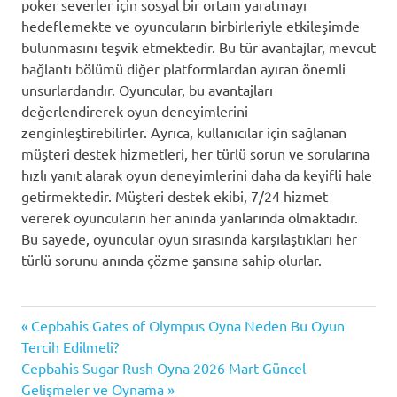
poker severler için sosyal bir ortam yaratmayı
hedeflemekte ve oyuncuların birbirleriyle etkileşimde
bulunmasını teşvik etmektedir. Bu tür avantajlar, mevcut
bağlantı bölümü diğer platformlardan ayıran önemli
unsurlardandır. Oyuncular, bu avantajları
değerlendirerek oyun deneyimlerini
zenginleştirebilirler. Ayrıca, kullanıcılar için sağlanan
müşteri destek hizmetleri, her türlü sorun ve sorularına
hızlı yanıt alarak oyun deneyimlerini daha da keyifli hale
getirmektedir. Müşteri destek ekibi, 7/24 hizmet
vererek oyuncuların her anında yanlarında olmaktadır.
Bu sayede, oyuncular oyun sırasında karşılaştıkları her
türlü sorunu anında çözme şansına sahip olurlar.
Çevrimiçi
Previous
Yazı
Cepbahis Gates of Olympus Oyna Neden Bu Oyun
Bahis
Post:
Tercih Edilmeli?
gezinmesi
oyuncu
Next
Cepbahis Sugar Rush Oyna 2026 Mart Güncel
stratejileri
Post:
Gelişmeler ve Oynama