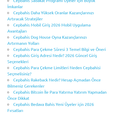
Cepbahis Sadakat Programı Üyeler İçin Büyük
İmkanlar
Cepbahis Daha Yüksek Oranlar Kazançlarınızı
Artıracak Stratejiler
Cepbahis Mobil Giriş 2026 Mobil Uygulama
Avantajları
Cepbahis Dog House Oyna Kazançlarınızı
Artırmanın Yolları
Cepbahis Para Çekme Süresi 3 Temel Bilgi ve Öneri
Cepbahis Giriş Adresi Nedir? 2026 Güncel Giriş
Seçenekleri
Cepbahis Para Çekme Limitleri Neden Cepbahisi
Seçmelisiniz?
Cepbahis Rakeback Nedir? Hesap Açmadan Önce
Bilmeniz Gerekenler
Cepbahis Bitcoin İle Para Yatırma Yatırım Yapmadan
Önce Dikkat
Cepbahis Bedava Bahis Yeni Üyeler için 2026
Fırsatları