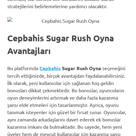
stratejilerini belirlemelerine yardımcı olacaktır.
Cepbahis Sugar Rush Oyna
Avantajları
Bu platformda
Cepbahis
Sugar Rush Oyna
seçeneğini
tercih ettiğinizde, birçok avantajdan faydalanabilirsiniz.
İlk olarak, yeni kullanıcılar için sağlanan hoş geldin
bonusları dikkat çekmektedir. Bu bonuslar, oyuncuların
oyun deneyimlerini artırmak ve daha fazla kazanma
şansı elde etmeleri için tasarlanmıştır. Ayrıca, oyunu
tanımak isteyenler için güzel bir fırsat sunar. Oyuncular,
aynı zamanda arkadaşlarını davet ederek ek bonuslar
kazanma imkanı da bulmaktadır. Bu sayede, hem yeni
üyeler hem de mevcut kullanıcılar için kazanma şansı