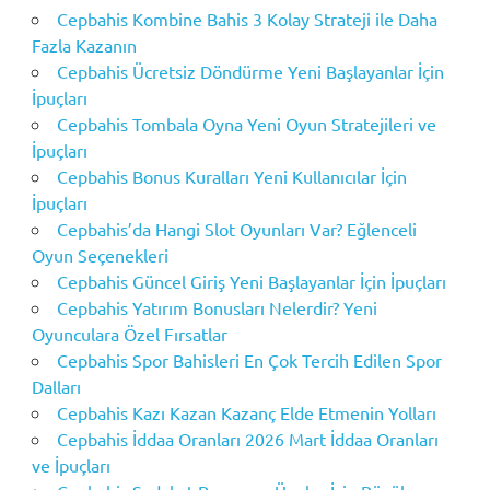
Cepbahis Kombine Bahis 3 Kolay Strateji ile Daha
Fazla Kazanın
Cepbahis Ücretsiz Döndürme Yeni Başlayanlar İçin
İpuçları
Cepbahis Tombala Oyna Yeni Oyun Stratejileri ve
İpuçları
Cepbahis Bonus Kuralları Yeni Kullanıcılar İçin
İpuçları
Cepbahis’da Hangi Slot Oyunları Var? Eğlenceli
Oyun Seçenekleri
Cepbahis Güncel Giriş Yeni Başlayanlar İçin İpuçları
Cepbahis Yatırım Bonusları Nelerdir? Yeni
Oyunculara Özel Fırsatlar
Cepbahis Spor Bahisleri En Çok Tercih Edilen Spor
Dalları
Cepbahis Kazı Kazan Kazanç Elde Etmenin Yolları
Cepbahis İddaa Oranları 2026 Mart İddaa Oranları
ve İpuçları